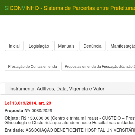
S
ICON
V
INHO - Sistema de Parcerias entre Prefeitura
Inicial
Legislação
Manuais
Denúncia
Manifestação
Prestação de Contas emenda
Propostas emenda da
Fundação Mansão I
Instrumento, Aditivos, Data, Vigência e Valor
Lei 13.019/2014, art. 29
Proposta Nº:
0060/2026
Objeto:
R$ 130.000,00 (Centro e trinta mil reais) - CUSTEIO – Prest
Ginecologia e Obstetrícia que atendem neste Hospital nas unidades
Entidade:
ASSOCIAÇÃO BENEFICENTE HOSPITAL UNIVERSITÁR