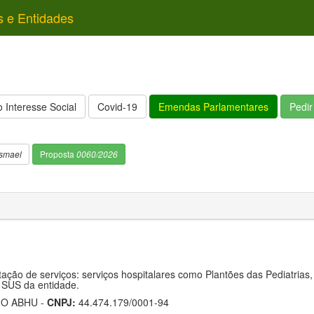
s e Entidades
 Interesse Social
Covid-19
Emendas Parlamentares
Pedi
smael
Proposta
0060/2026
ação de serviços: serviços hospitalares como Plantões das Pediatrias,
 SUS da entidade.
IO ABHU -
CNPJ:
44.474.179/0001-94