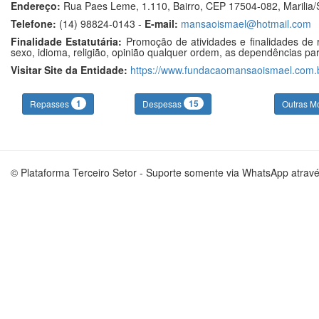
Endereço:
Rua Paes Leme, 1.110, Bairro, CEP 17504-082, Marilia
Telefone:
(14) 98824-0143 -
E-mail:
mansaoismael@hotmail.com
Finalidade Estatutária:
Promoção de atividades e finalidades de r
sexo, idioma, religião, opinião qualquer ordem, as dependências para
Visitar Site da Entidade:
https://www.fundacaomansaoismael.com.
1
15
Repasses
Despesas
Outras M
© Plataforma Terceiro Setor - Suporte somente via WhatsApp atrav