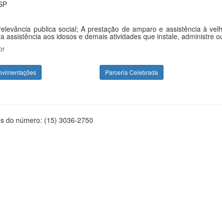
/SP
elevância publica social; A prestação de amparo e assistência à ve
 assistência aos idosos e demais atividades que instale, administre ou 
br
ovimentações
Parceria Celebrada
és do número: (15) 3036-2750