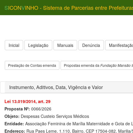
S
ICON
V
INHO - Sistema de Parcerias entre Prefeitura
Inicial
Legislação
Manuais
Denúncia
Manifestação
Prestação de Contas emenda
Propostas emenda da
Fundação Mansão I
Instrumento, Aditivos, Data, Vigência e Valor
Lei 13.019/2014, art. 29
Proposta Nº:
0066/2026
Objeto:
Despesas Custeio Serviços Médicos
Entidade:
Associação Feminina de Marília Maternidade e Gota de L
Endereço:
Rua Paes Leme, 1.110, Bairro, CEP 17504-082, Marilia