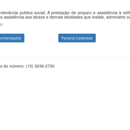
elevância publica social; A prestação de amparo e assistência à ve
 assistência aos idosos e demais atividades que instale, administre ou 
br
ovimentações
Parceria Celebrada
és do número: (15) 3036-2750