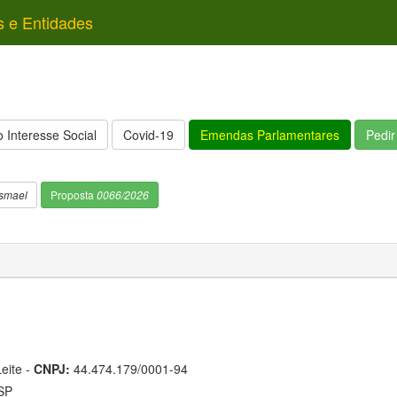
s e Entidades
 Interesse Social
Covid-19
Emendas Parlamentares
Pedi
smael
Proposta
0066/2026
eite -
CNPJ:
44.474.179/0001-94
/SP