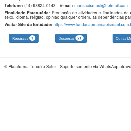
Telefone:
(14) 98824-0143 -
E-mail:
mansaoismael@hotmail.com
Finalidade Estatutária:
Promoção de atividades e finalidades de r
sexo, idioma, religião, opinião qualquer ordem, as dependências para
Visitar Site da Entidade:
https://www.fundacaomansaoismael.com.
1
21
Repasses
Despesas
Outras M
© Plataforma Terceiro Setor - Suporte somente via WhatsApp atrav