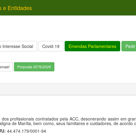
s e Entidades
 Interesse Social
Covid-19
Emendas Parlamentares
Pedi
smael
Proposta
0076/2026
dos profissionais contratados pela ACC, desonerando assim em grand
ligna de Marília, bem como, seus familiares e cuidadores, de acordo
PJ:
44.474.179/0001-94