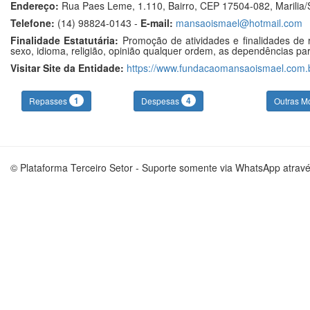
Endereço:
Rua Paes Leme, 1.110, Bairro, CEP 17504-082, Marilia
Telefone:
(14) 98824-0143 -
E-mail:
mansaoismael@hotmail.com
Finalidade Estatutária:
Promoção de atividades e finalidades de r
sexo, idioma, religião, opinião qualquer ordem, as dependências para
Visitar Site da Entidade:
https://www.fundacaomansaoismael.com.
1
4
Repasses
Despesas
Outras M
© Plataforma Terceiro Setor - Suporte somente via WhatsApp atrav