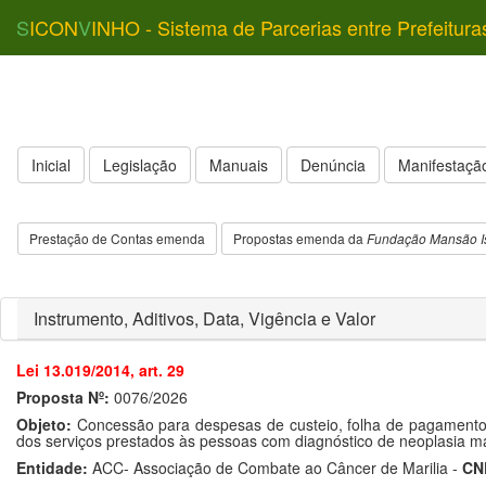
S
ICON
V
INHO - Sistema de Parcerias entre Prefeitura
Inicial
Legislação
Manuais
Denúncia
Manifestação
Prestação de Contas emenda
Propostas emenda da
Fundação Mansão I
Instrumento, Aditivos, Data, Vigência e Valor
Lei 13.019/2014, art. 29
Proposta Nº:
0076/2026
Objeto:
Concessão para despesas de custeio, folha de pagamento 
dos serviços prestados às pessoas com diagnóstico de neoplasia ma
Entidade:
ACC- Associação de Combate ao Câncer de Marilia -
CN