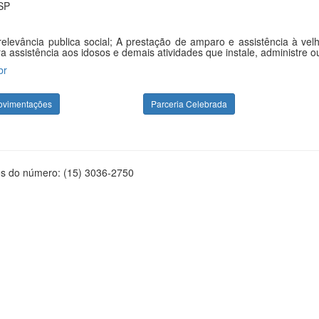
/SP
elevância publica social; A prestação de amparo e assistência à ve
 assistência aos idosos e demais atividades que instale, administre ou 
br
ovimentações
Parceria Celebrada
és do número: (15) 3036-2750