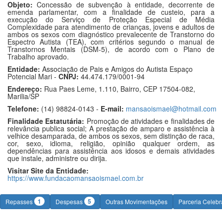
Objeto:
Concessão de subvenção à entidade, decorrente de
emenda parlamentar, com a finalidade de custeio, para a
execução do Serviço de Proteção Especial de Média
Complexidade para atendimento de crianças, jovens e adultos de
ambos os sexos com diagnóstico prevalecente de Transtorno do
Espectro Autista (TEA), com critérios segundo o manual de
Transtornos Mentais (DSM-5), de acordo com o Plano de
Trabalho aprovado.
Entidade:
Associação de Pais e Amigos do Autista Espaço
Potencial Mari -
CNPJ:
44.474.179/0001-94
Endereço:
Rua Paes Leme, 1.110, Bairro, CEP 17504-082,
Marilia/SP
Telefone:
(14) 98824-0143 -
E-mail:
mansaoismael@hotmail.com
Finalidade Estatutária:
Promoção de atividades e finalidades de
relevância publica social; A prestação de amparo e assistência à
velhice desamparada, de ambos os sexos, sem distinção de raca,
cor, sexo, idioma, religião, opinião qualquer ordem, as
dependências para assistência aos idosos e demais atividades
que instale, administre ou dirija.
Visitar Site da Entidade:
https://www.fundacaomansaoismael.com.br
1
5
Repasses
Despesas
Outras Movimentações
Parceria Celeb