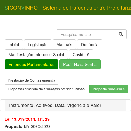
S
ICON
V
INHO - Sistema de Parcerias entre Prefeitura
Inicial
Legislação
Manuais
Denúncia
Manifestação Interesse Social
Covid-19
Emendas Parlamentares
Pedir Nova Senha
Prestação de Contas emenda
Propostas emenda da
Fundação Mansão Ismael
Proposta
0063/2023
Instrumento, Aditivos, Data, Vigência e Valor
Lei 13.019/2014, art. 29
Proposta Nº:
0063/2023