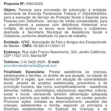
Proposta Nº:
0060/2025
Objeto:
Parceria para concessão de subvenção à entidade,
decorrente de Emenda Parlamentar Federal nº 202430640004,
para a execução de Serviço de Proteção Social e Especial para
Pessoas com Deficiência - serviço de média complexidade, para
o atendimento a pessoas com deficiência intelectual e/ou
múltipla, de ambos os sexos, seus familiares e cuidadores,
destinada à Secretaria Municipal de Assistência Social e
Cidadania, conforme detalhado no plano de trabalho.
Entidade:
APAE- Associação de Pais e Amigos dos Excepcionais
de Marilia -
CNPJ:
08.920.411/0001-07
Endereço:
Rua João Franco Nascimento, 320, Jardim Califórnia,
CEP 17527-370, Marília/SP
Telefone:
(14) 3422-5525 -
E-mail:
amordemaedemarilia@gmail.com
Finalidade Estatutária:
Prestar assistência às crianças,
adolescentes e famílias, no âmbito de sua atuação, na cidade de
Marília/SP e região, que vivem em situação de vulnerabilidade
social, através de projetos assistenciais, preventivos e de
promoção humana, tais como, exemplificadamente - assistência
alimentar, médica, odontológica, educacional, esportiva, cultural,
social e moral, oferecendo também alimentação adequada
durante o período que estão na Associação, em caráter gratuito;
Promover ações voltadas ao desenvolvimento saudável das
crianças, adolescentes e família, seguindo os princípios e
Diretrizes estabelecidas no Estatuto da Crianças e do