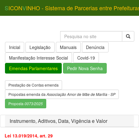
S
ICON
V
INHO - Sistema de Parcerias entre Prefeitura
Inicial
Legislação
Manuais
Denúncia
Manifestação Interesse Social
Covid-19
Emendas Parlamentares
Pedir Nova Senha
Prestação de Contas emenda
Propostas emenda da
Associação Amor de Mãe de Marília - SP
Proposta
0073/2025
Instrumento, Aditivos, Data, Vigência e Valor
Lei 13.019/2014, art. 29