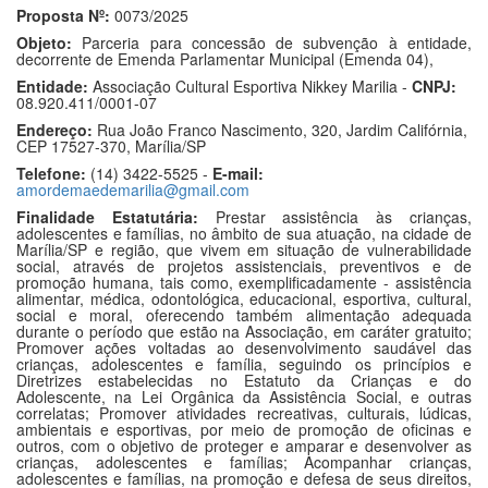
Proposta Nº:
0073/2025
Objeto:
Parceria para concessão de subvenção à entidade,
decorrente de Emenda Parlamentar Municipal (Emenda 04),
Entidade:
Associação Cultural Esportiva Nikkey Marilia -
CNPJ:
08.920.411/0001-07
Endereço:
Rua João Franco Nascimento, 320, Jardim Califórnia,
CEP 17527-370, Marília/SP
Telefone:
(14) 3422-5525 -
E-mail:
amordemaedemarilia@gmail.com
Finalidade Estatutária:
Prestar assistência às crianças,
adolescentes e famílias, no âmbito de sua atuação, na cidade de
Marília/SP e região, que vivem em situação de vulnerabilidade
social, através de projetos assistenciais, preventivos e de
promoção humana, tais como, exemplificadamente - assistência
alimentar, médica, odontológica, educacional, esportiva, cultural,
social e moral, oferecendo também alimentação adequada
durante o período que estão na Associação, em caráter gratuito;
Promover ações voltadas ao desenvolvimento saudável das
crianças, adolescentes e família, seguindo os princípios e
Diretrizes estabelecidas no Estatuto da Crianças e do
Adolescente, na Lei Orgânica da Assistência Social, e outras
correlatas; Promover atividades recreativas, culturais, lúdicas,
ambientais e esportivas, por meio de promoção de oficinas e
outros, com o objetivo de proteger e amparar e desenvolver as
crianças, adolescentes e famílias; Acompanhar crianças,
adolescentes e famílias, na promoção e defesa de seus direitos,