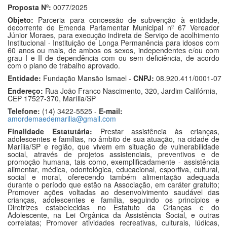
Proposta Nº:
0077/2025
Objeto:
Parceria para concessão de subvenção à entidade,
decorrente de Emenda Parlamentar Municipal nº 67 Vereador
Júnior Moraes, para execução indireta de Serviço de acolhimento
Institucional - Instituição de Longa Permanência para idosos com
60 anos ou mais, de ambos os sexos, independentes e/ou com
grau I e II de dependência com ou sem deficiência, de acordo
com o plano de trabalho aprovado.
Entidade:
Fundação Mansão Ismael -
CNPJ:
08.920.411/0001-07
Endereço:
Rua João Franco Nascimento, 320, Jardim Califórnia,
CEP 17527-370, Marília/SP
Telefone:
(14) 3422-5525 -
E-mail:
amordemaedemarilia@gmail.com
Finalidade Estatutária:
Prestar assistência às crianças,
adolescentes e famílias, no âmbito de sua atuação, na cidade de
Marília/SP e região, que vivem em situação de vulnerabilidade
social, através de projetos assistenciais, preventivos e de
promoção humana, tais como, exemplificadamente - assistência
alimentar, médica, odontológica, educacional, esportiva, cultural,
social e moral, oferecendo também alimentação adequada
durante o período que estão na Associação, em caráter gratuito;
Promover ações voltadas ao desenvolvimento saudável das
crianças, adolescentes e família, seguindo os princípios e
Diretrizes estabelecidas no Estatuto da Crianças e do
Adolescente, na Lei Orgânica da Assistência Social, e outras
correlatas; Promover atividades recreativas, culturais, lúdicas,