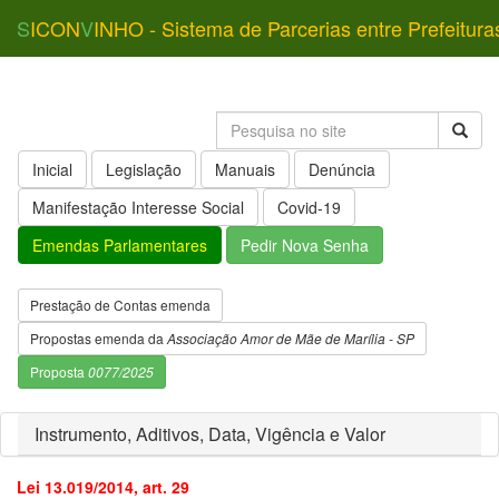
S
ICON
V
INHO - Sistema de Parcerias entre Prefeitura
Inicial
Legislação
Manuais
Denúncia
Manifestação Interesse Social
Covid-19
Emendas Parlamentares
Pedir Nova Senha
Prestação de Contas emenda
Propostas emenda da
Associação Amor de Mãe de Marília - SP
Proposta
0077/2025
Instrumento, Aditivos, Data, Vigência e Valor
Lei 13.019/2014, art. 29