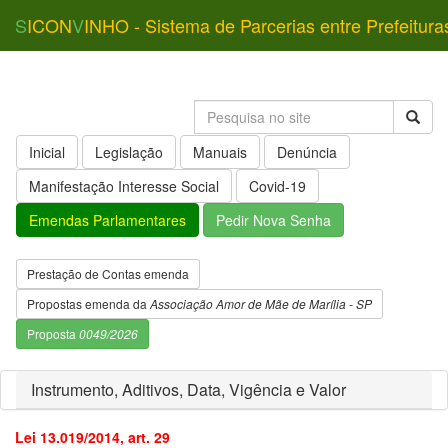
S
ICON
V
INHO - Sistema de Parcerias entre Prefeitura
Inicial
Legislação
Manuais
Denúncia
Manifestação Interesse Social
Covid-19
Emendas Parlamentares
Pedir Nova Senha
Prestação de Contas emenda
Propostas emenda da
Associação Amor de Mãe de Marília - SP
Proposta
0049/2026
Instrumento, Aditivos, Data, Vigência e Valor
Lei 13.019/2014, art. 29