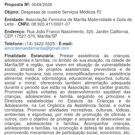
Proposta Nº:
0049/2026
Objeto:
Despesas de custeio Serviços Médicos PJ
Entidade:
Associação Feminina de Marília Maternidade e Gota de
Leite -
CNPJ:
08.920.411/0001-07
Endereço:
Rua João Franco Nascimento, 320, Jardim Califórnia,
CEP 17527-370, Marília/SP
Telefone:
(14) 3422-5525 -
E-mail:
amordemaedemarilia@gmail.com
Finalidade Estatutária:
Prestar assistência às crianças,
adolescentes e famílias, no âmbito de sua atuação, na cidade de
Marília/SP e região, que vivem em situação de vulnerabilidade
social, através de projetos assistenciais, preventivos e de
promoção humana, tais como, exemplificadamente - assistência
alimentar, médica, odontológica, educacional, esportiva, cultural,
social e moral, oferecendo também alimentação adequada
durante o período que estão na Associação, em caráter gratuito;
Promover ações voltadas ao desenvolvimento saudável das
crianças, adolescentes e família, seguindo os princípios e
Diretrizes estabelecidas no Estatuto da Crianças e do
Adolescente, na Lei Orgânica da Assistência Social, e outras
correlatas; Promover atividades recreativas, culturais, lúdicas,
ambientais e esportivas, por meio de promoção de oficinas e
outros, com o objetivo de proteger e amparar e desenvolver as
crianças, adolescentes e famílias; Acompanhar crianças,
adolescentes e famílias, na promoção e defesa de seus direitos,
promovendo mecanismos de participação social, econômico, etc;