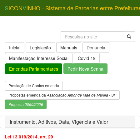
S
ICON
V
INHO - Sistema de Parcerias entre Prefeitura
Inicial
Legislação
Manuais
Denúncia
Manifestação Interesse Social
Covid-19
Emendas Parlamentares
Pedir Nova Senha
Prestação de Contas emenda
Propostas emenda da
Associação Amor de Mãe de Marília - SP
Proposta
0050/2026
Instrumento, Aditivos, Data, Vigência e Valor
Lei 13.019/2014, art. 29