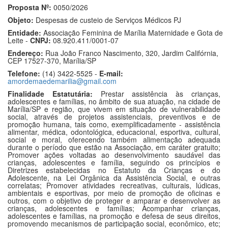
Proposta Nº:
0050/2026
Objeto:
Despesas de custeio de Serviços Médicos PJ
Entidade:
Associação Feminina de Marília Maternidade e Gota de
Leite -
CNPJ:
08.920.411/0001-07
Endereço:
Rua João Franco Nascimento, 320, Jardim Califórnia,
CEP 17527-370, Marília/SP
Telefone:
(14) 3422-5525 -
E-mail:
amordemaedemarilia@gmail.com
Finalidade Estatutária:
Prestar assistência às crianças,
adolescentes e famílias, no âmbito de sua atuação, na cidade de
Marília/SP e região, que vivem em situação de vulnerabilidade
social, através de projetos assistenciais, preventivos e de
promoção humana, tais como, exemplificadamente - assistência
alimentar, médica, odontológica, educacional, esportiva, cultural,
social e moral, oferecendo também alimentação adequada
durante o período que estão na Associação, em caráter gratuito;
Promover ações voltadas ao desenvolvimento saudável das
crianças, adolescentes e família, seguindo os princípios e
Diretrizes estabelecidas no Estatuto da Crianças e do
Adolescente, na Lei Orgânica da Assistência Social, e outras
correlatas; Promover atividades recreativas, culturais, lúdicas,
ambientais e esportivas, por meio de promoção de oficinas e
outros, com o objetivo de proteger e amparar e desenvolver as
crianças, adolescentes e famílias; Acompanhar crianças,
adolescentes e famílias, na promoção e defesa de seus direitos,
promovendo mecanismos de participação social, econômico, etc;