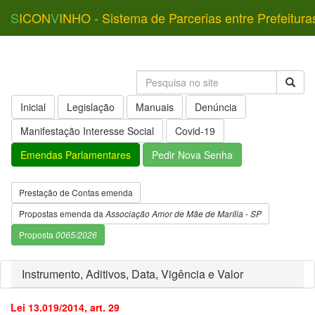
S
ICON
V
INHO - Sistema de Parcerias entre Prefeitura
Inicial
Legislação
Manuais
Denúncia
Manifestação Interesse Social
Covid-19
Emendas Parlamentares
Pedir Nova Senha
Prestação de Contas emenda
Propostas emenda da
Associação Amor de Mãe de Marília - SP
Proposta
0065/2026
Instrumento, Aditivos, Data, Vigência e Valor
Lei 13.019/2014, art. 29