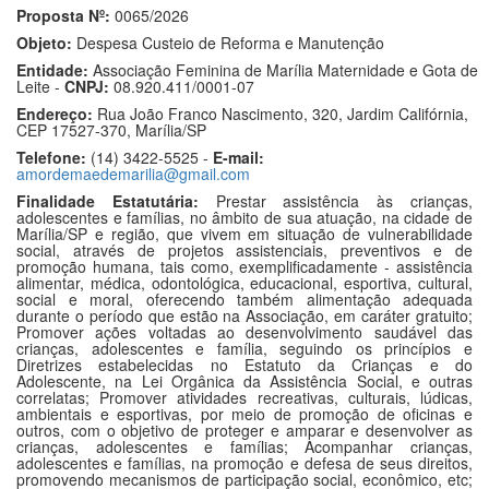
Proposta Nº:
0065/2026
Objeto:
Despesa Custeio de Reforma e Manutenção
Entidade:
Associação Feminina de Marília Maternidade e Gota de
Leite -
CNPJ:
08.920.411/0001-07
Endereço:
Rua João Franco Nascimento, 320, Jardim Califórnia,
CEP 17527-370, Marília/SP
Telefone:
(14) 3422-5525 -
E-mail:
amordemaedemarilia@gmail.com
Finalidade Estatutária:
Prestar assistência às crianças,
adolescentes e famílias, no âmbito de sua atuação, na cidade de
Marília/SP e região, que vivem em situação de vulnerabilidade
social, através de projetos assistenciais, preventivos e de
promoção humana, tais como, exemplificadamente - assistência
alimentar, médica, odontológica, educacional, esportiva, cultural,
social e moral, oferecendo também alimentação adequada
durante o período que estão na Associação, em caráter gratuito;
Promover ações voltadas ao desenvolvimento saudável das
crianças, adolescentes e família, seguindo os princípios e
Diretrizes estabelecidas no Estatuto da Crianças e do
Adolescente, na Lei Orgânica da Assistência Social, e outras
correlatas; Promover atividades recreativas, culturais, lúdicas,
ambientais e esportivas, por meio de promoção de oficinas e
outros, com o objetivo de proteger e amparar e desenvolver as
crianças, adolescentes e famílias; Acompanhar crianças,
adolescentes e famílias, na promoção e defesa de seus direitos,
promovendo mecanismos de participação social, econômico, etc;