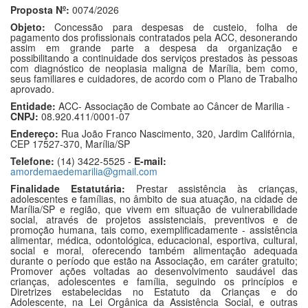
Proposta Nº:
0074/2026
Objeto:
Concessão para despesas de custeio, folha de
pagamento dos profissionais contratados pela ACC, desonerando
assim em grande parte a despesa da organização e
possibilitando a continuidade dos serviços prestados às pessoas
com diagnóstico de neoplasia maligna de Marília, bem como,
seus familiares e cuidadores, de acordo com o Plano de Trabalho
aprovado.
Entidade:
ACC- Associação de Combate ao Câncer de Marilia -
CNPJ:
08.920.411/0001-07
Endereço:
Rua João Franco Nascimento, 320, Jardim Califórnia,
CEP 17527-370, Marília/SP
Telefone:
(14) 3422-5525 -
E-mail:
amordemaedemarilia@gmail.com
Finalidade Estatutária:
Prestar assistência às crianças,
adolescentes e famílias, no âmbito de sua atuação, na cidade de
Marília/SP e região, que vivem em situação de vulnerabilidade
social, através de projetos assistenciais, preventivos e de
promoção humana, tais como, exemplificadamente - assistência
alimentar, médica, odontológica, educacional, esportiva, cultural,
social e moral, oferecendo também alimentação adequada
durante o período que estão na Associação, em caráter gratuito;
Promover ações voltadas ao desenvolvimento saudável das
crianças, adolescentes e família, seguindo os princípios e
Diretrizes estabelecidas no Estatuto da Crianças e do
Adolescente, na Lei Orgânica da Assistência Social, e outras