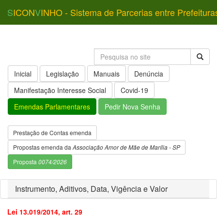
S
ICON
V
INHO - Sistema de Parcerias entre Prefeitura
Inicial
Legislação
Manuais
Denúncia
Manifestação Interesse Social
Covid-19
Emendas Parlamentares
Pedir Nova Senha
Prestação de Contas emenda
Propostas emenda da
Associação Amor de Mãe de Marília - SP
Proposta
0074/2026
Instrumento, Aditivos, Data, Vigência e Valor
Lei 13.019/2014, art. 29