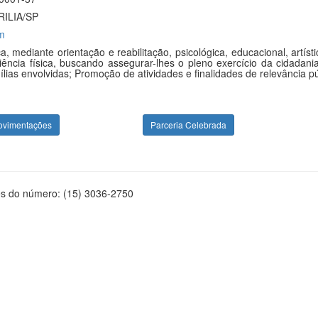
ILIA/SP
m
a, mediante orientação e reabilitação, psicológica, educacional, art
cia física, buscando assegurar-lhes o pleno exercício da cidadania;
lias envolvidas; Promoção de atividades e finalidades de relevância púb
ovimentações
Parceria Celebrada
és do número: (15) 3036-2750