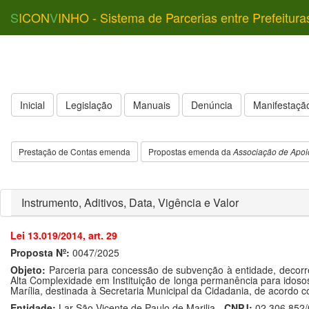
S
ICON
V
INHO - Sistema de Parcerias entre Prefeitura
Inicial
Legislação
Manuais
Denúncia
Manifestação
Prestação de Contas emenda
Propostas emenda da
Associação de Apoi
Instrumento, Aditivos, Data, Vigência e Valor
Lei 13.019/2014, art. 29
Proposta Nº:
0047/2025
Objeto:
Parceria para concessão de subvenção à entidade, decorre
Alta Complexidade em Instituição de longa permanência para idoso
Marília, destinada à Secretaria Municipal da Cidadania, de acordo 
Entidade:
Lar São Vicente de Paulo de Marilia -
CNPJ:
02.306.852/