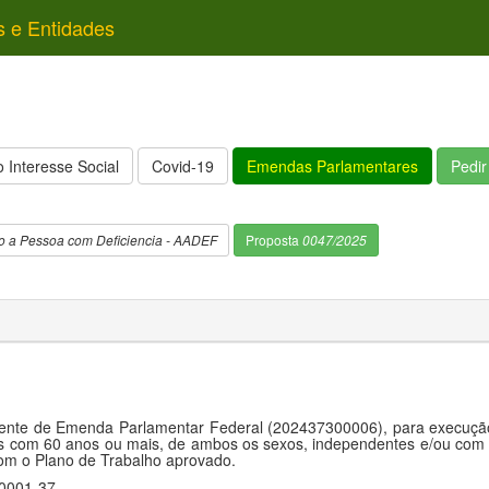
s e Entidades
 Interesse Social
Covid-19
Emendas Parlamentares
Pedi
o a Pessoa com Deficiencia - AADEF
Proposta
0047/2025
nte de Emenda Parlamentar Federal (202437300006), para execução de
s com 60 anos ou mais, de ambos os sexos, independentes e/ou com g
com o Plano de Trabalho aprovado.
0001-37