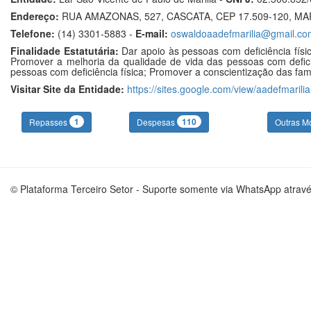
Endereço:
RUA AMAZONAS, 527, CASCATA, CEP 17.509-120, MAR
Telefone:
(14) 3301-5883 -
E-mail:
oswaldoaadefmarilia@gmail.co
Finalidade Estatutária:
Dar apoio às pessoas com deficiência físic
Promover a melhoria da qualidade de vida das pessoas com deficiên
pessoas com deficiência física; Promover a conscientização das famí
Visitar Site da Entidade:
https://sites.google.com/view/aadefmarilia
1
110
Repasses
Despesas
Outras M
© Plataforma Terceiro Setor - Suporte somente via WhatsApp atrav