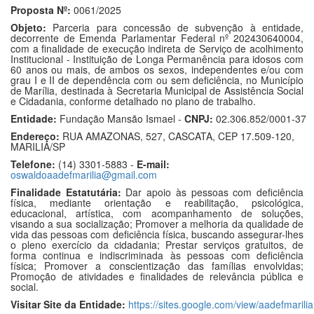
Proposta Nº:
0061/2025
Objeto:
Parceria para concessão de subvenção à entidade,
decorrente de Emenda Parlamentar Federal nº 202430640004,
com a finalidade de execução indireta de Serviço de acolhimento
Institucional - Instituição de Longa Permanência para idosos com
60 anos ou mais, de ambos os sexos, independentes e/ou com
grau I e II de dependência com ou sem deficiência, no Município
de Marília, destinada à Secretaria Municipal de Assistência Social
e Cidadania, conforme detalhado no plano de trabalho.
Entidade:
Fundação Mansão Ismael -
CNPJ:
02.306.852/0001-37
Endereço:
RUA AMAZONAS, 527, CASCATA, CEP 17.509-120,
MARILIA/SP
Telefone:
(14) 3301-5883 -
E-mail:
oswaldoaadefmarilia@gmail.com
Finalidade Estatutária:
Dar apoio às pessoas com deficiência
física, mediante orientação e reabilitação, psicológica,
educacional, artística, com acompanhamento de soluções,
visando a sua socialização; Promover a melhoria da qualidade de
vida das pessoas com deficiência física, buscando assegurar-lhes
o pleno exercício da cidadania; Prestar serviços gratuitos, de
forma continua e indiscriminada às pessoas com deficiência
física; Promover a conscientização das famílias envolvidas;
Promoção de atividades e finalidades de relevância pública e
social.
Visitar Site da Entidade:
https://sites.google.com/view/aadefmarilia