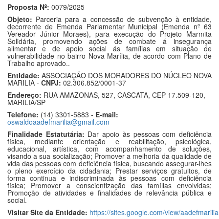
Proposta Nº:
0079/2025
Objeto:
Parceria para a concessão de subvenção à entidade,
decorrente de Emenda Parlamentar Municipal (Emenda nº 63
Vereador Júnior Moraes), para execução do Projeto Marmita
Solidária, promovendo ações de combate á insegurança
alimentar e de apoio social ás famílias em situação de
vulnerabilidade no bairro Nova Marília, de acordo com Plano de
Trabalho aprovado..
Entidade:
ASSOCIAÇÃO DOS MORADORES DO NÚCLEO NOVA
MARILIA -
CNPJ:
02.306.852/0001-37
Endereço:
RUA AMAZONAS, 527, CASCATA, CEP 17.509-120,
MARILIA/SP
Telefone:
(14) 3301-5883 -
E-mail:
oswaldoaadefmarilia@gmail.com
Finalidade Estatutária:
Dar apoio às pessoas com deficiência
física, mediante orientação e reabilitação, psicológica,
educacional, artística, com acompanhamento de soluções,
visando a sua socialização; Promover a melhoria da qualidade de
vida das pessoas com deficiência física, buscando assegurar-lhes
o pleno exercício da cidadania; Prestar serviços gratuitos, de
forma continua e indiscriminada às pessoas com deficiência
física; Promover a conscientização das famílias envolvidas;
Promoção de atividades e finalidades de relevância pública e
social.
Visitar Site da Entidade:
https://sites.google.com/view/aadefmarilia