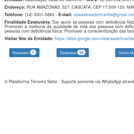
Endereço:
RUA AMAZONAS, 527, CASCATA, CEP 17.509-120, MAR
Telefone:
(14) 3301-5883 -
E-mail:
oswaldoaadefmarilia@gmail.co
Finalidade Estatutária:
Dar apoio às pessoas com deficiência físic
Promover a melhoria da qualidade de vida das pessoas com deficiên
pessoas com deficiência física; Promover a conscientização das famí
Visitar Site da Entidade:
https://sites.google.com/view/aadefmarilia
1
26
Repasses
Despesas
Outras M
© Plataforma Terceiro Setor - Suporte somente via WhatsApp atrav