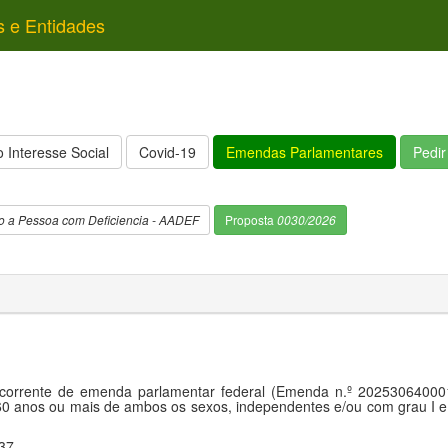
s e Entidades
 Interesse Social
Covid-19
Emendas Parlamentares
Pedi
o a Pessoa com Deficiencia - AADEF
Proposta
0030/2026
orrente de emenda parlamentar federal (Emenda n.º 202530640001),
60 anos ou mais de ambos os sexos, independentes e/ou com grau I e 
37