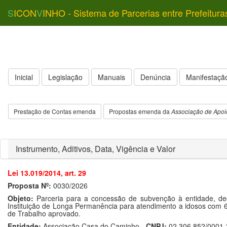
S
ICON
V
INHO - Sistema de Parcerias entre Prefeitura
Inicial
Legislação
Manuais
Denúncia
Manifestação
Prestação de Contas emenda
Propostas emenda da
Associação de Apoi
Instrumento, Aditivos, Data, Vigência e Valor
Lei 13.019/2014, art. 29
Proposta Nº:
0030/2026
Objeto:
Parceria para a concessão de subvenção à entidade, dec
Instituição de Longa Permanência para atendimento a idosos com 
de Trabalho aprovado.
Entidade:
Associação Casa do Caminho -
CNPJ:
02.306.852/0001-