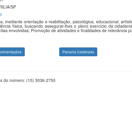
ILIA/SP
m
a, mediante orientação e reabilitação, psicológica, educacional, art
cia física, buscando assegurar-lhes o pleno exercício da cidadania;
lias envolvidas; Promoção de atividades e finalidades de relevância púb
ovimentações
Parceria Celebrada
és do número: (15) 3036-2750