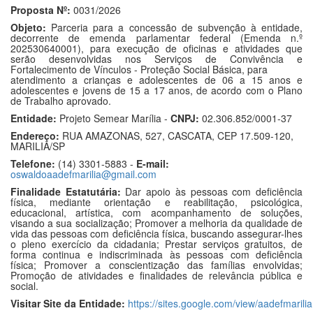
Proposta Nº:
0031/2026
Objeto:
Parceria para a concessão de subvenção à entidade,
decorrente de emenda parlamentar federal (Emenda n.º
202530640001), para execução de oficinas e atividades que
serão desenvolvidas nos Serviços de Convivência e
Fortalecimento de Vínculos - Proteção Social Básica, para
atendimento a crianças e adolescentes de 06 a 15 anos e
adolescentes e jovens de 15 a 17 anos, de acordo com o Plano
de Trabalho aprovado.
Entidade:
Projeto Semear Marília -
CNPJ:
02.306.852/0001-37
Endereço:
RUA AMAZONAS, 527, CASCATA, CEP 17.509-120,
MARILIA/SP
Telefone:
(14) 3301-5883 -
E-mail:
oswaldoaadefmarilia@gmail.com
Finalidade Estatutária:
Dar apoio às pessoas com deficiência
física, mediante orientação e reabilitação, psicológica,
educacional, artística, com acompanhamento de soluções,
visando a sua socialização; Promover a melhoria da qualidade de
vida das pessoas com deficiência física, buscando assegurar-lhes
o pleno exercício da cidadania; Prestar serviços gratuitos, de
forma continua e indiscriminada às pessoas com deficiência
física; Promover a conscientização das famílias envolvidas;
Promoção de atividades e finalidades de relevância pública e
social.
Visitar Site da Entidade:
https://sites.google.com/view/aadefmarilia