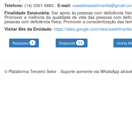
Telefone:
(14) 3301-5883 -
E-mail:
oswaldoaadefmarilia@gmail.co
Finalidade Estatutária:
Dar apoio às pessoas com deficiência físic
Promover a melhoria da qualidade de vida das pessoas com deficiên
pessoas com deficiência física; Promover a conscientização das famí
Visitar Site da Entidade:
https://sites.google.com/view/aadefmarilia
1
11
Repasses
Despesas
Outras M
© Plataforma Terceiro Setor - Suporte somente via WhatsApp atrav