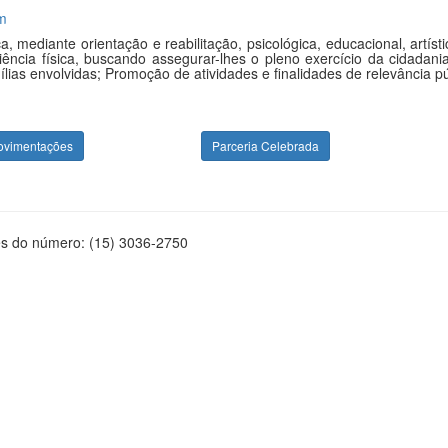
m
a, mediante orientação e reabilitação, psicológica, educacional, art
cia física, buscando assegurar-lhes o pleno exercício da cidadania;
lias envolvidas; Promoção de atividades e finalidades de relevância púb
ovimentações
Parceria Celebrada
és do número: (15) 3036-2750