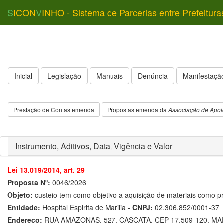
S
ICON
V
INHO - Sistema de Parcerias entre Prefeitura
Inicial
Legislação
Manuais
Denúncia
Manifestação
Prestação de Contas emenda
Propostas emenda da
Associação de Apoi
Instrumento, Aditivos, Data, Vigência e Valor
Lei 13.019/2014, art. 29
Proposta Nº:
0046/2026
Objeto:
custeio tem como objetivo a aquisição de materiais como p
Entidade:
Hospital Espirita de Marilia -
CNPJ:
02.306.852/0001-37
Endereço:
RUA AMAZONAS, 527, CASCATA, CEP 17.509-120, MAR