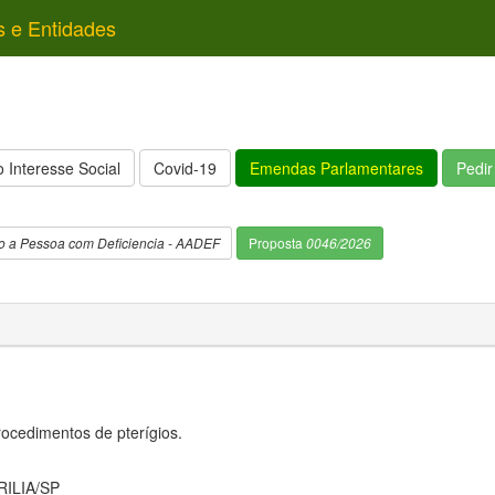
s e Entidades
 Interesse Social
Covid-19
Emendas Parlamentares
Pedi
o a Pessoa com Deficiencia - AADEF
Proposta
0046/2026
rocedimentos de pterígios.
ILIA/SP