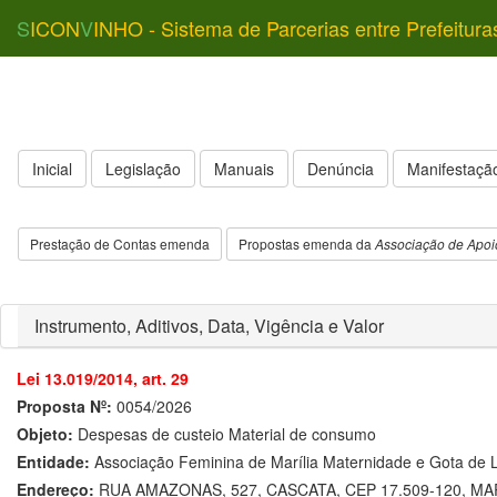
S
ICON
V
INHO - Sistema de Parcerias entre Prefeitura
Inicial
Legislação
Manuais
Denúncia
Manifestação
Prestação de Contas emenda
Propostas emenda da
Associação de Apoi
Instrumento, Aditivos, Data, Vigência e Valor
Lei 13.019/2014, art. 29
Proposta Nº:
0054/2026
Objeto:
Despesas de custeio Material de consumo
Entidade:
Associação Feminina de Marília Maternidade e Gota de L
Endereço:
RUA AMAZONAS, 527, CASCATA, CEP 17.509-120, MAR