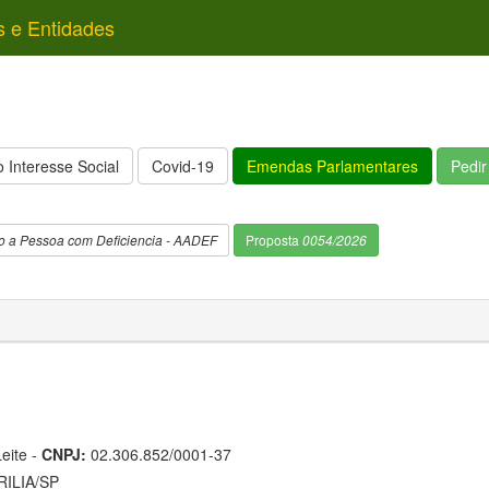
s e Entidades
 Interesse Social
Covid-19
Emendas Parlamentares
Pedi
o a Pessoa com Deficiencia - AADEF
Proposta
0054/2026
eite -
CNPJ:
02.306.852/0001-37
ILIA/SP