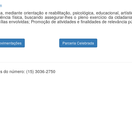
m
a, mediante orientação e reabilitação, psicológica, educacional, art
cia física, buscando assegurar-lhes o pleno exercício da cidadania;
lias envolvidas; Promoção de atividades e finalidades de relevância púb
ovimentações
Parceria Celebrada
és do número: (15) 3036-2750