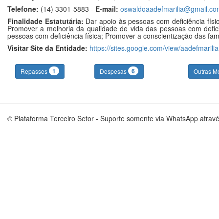
Telefone:
(14) 3301-5883 -
E-mail:
oswaldoaadefmarilia@gmail.co
Finalidade Estatutária:
Dar apoio às pessoas com deficiência físic
Promover a melhoria da qualidade de vida das pessoas com deficiên
pessoas com deficiência física; Promover a conscientização das famí
Visitar Site da Entidade:
https://sites.google.com/view/aadefmarilia
1
6
Repasses
Despesas
Outras M
© Plataforma Terceiro Setor - Suporte somente via WhatsApp atrav