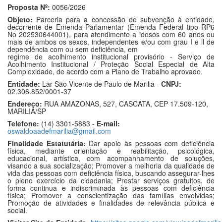
Proposta Nº:
0056/2026
Objeto:
Parceria para a concessão de subvenção à entidade,
decorrente de Emenda Parlamentar (Emenda Federal tipo RP6
No 202530644001), para atendimento a idosos com 60 anos ou
mais de ambos os sexos, independentes e/ou com grau I e ll de
dependência com ou sem deficiência, em
regime de acolhimento institucional provisório - Serviço de
Acolhimento Institucional / Proteção Social Especial de Alta
Complexidade, de acordo com a Plano de Trabalho aprovado.
Entidade:
Lar São Vicente de Paulo de Marilia -
CNPJ:
02.306.852/0001-37
Endereço:
RUA AMAZONAS, 527, CASCATA, CEP 17.509-120,
MARILIA/SP
Telefone:
(14) 3301-5883 -
E-mail:
oswaldoaadefmarilia@gmail.com
Finalidade Estatutária:
Dar apoio às pessoas com deficiência
física, mediante orientação e reabilitação, psicológica,
educacional, artística, com acompanhamento de soluções,
visando a sua socialização; Promover a melhoria da qualidade de
vida das pessoas com deficiência física, buscando assegurar-lhes
o pleno exercício da cidadania; Prestar serviços gratuitos, de
forma continua e indiscriminada às pessoas com deficiência
física; Promover a conscientização das famílias envolvidas;
Promoção de atividades e finalidades de relevância pública e
social.