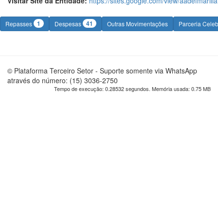
Visitar Site da Entidade:
https://sites.google.com/view/aadefmarilia
1
41
Repasses
Despesas
Outras Movimentações
Parceria Cele
© Plataforma Terceiro Setor - Suporte somente via WhatsApp
através do número: (15) 3036-2750
Tempo de execução: 0.28532 segundos. Memória usada: 0.75 MB