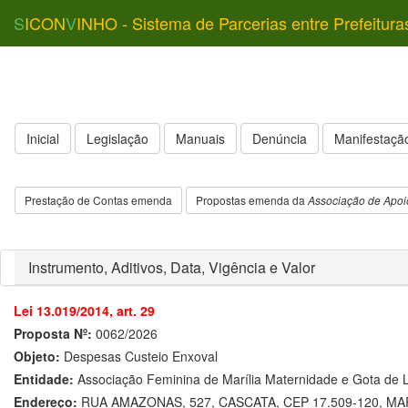
S
ICON
V
INHO - Sistema de Parcerias entre Prefeitura
Inicial
Legislação
Manuais
Denúncia
Manifestação
Prestação de Contas emenda
Propostas emenda da
Associação de Apoi
Instrumento, Aditivos, Data, Vigência e Valor
Lei 13.019/2014, art. 29
Proposta Nº:
0062/2026
Objeto:
Despesas Custeio Enxoval
Entidade:
Associação Feminina de Marília Maternidade e Gota de L
Endereço:
RUA AMAZONAS, 527, CASCATA, CEP 17.509-120, MAR