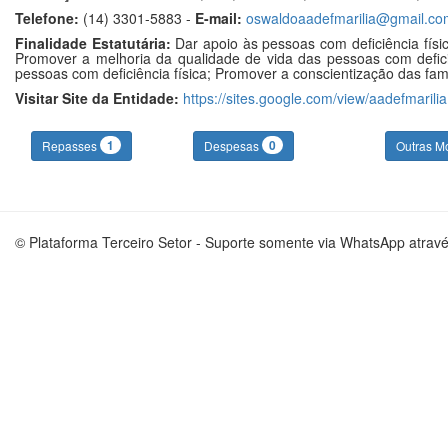
Telefone:
(14) 3301-5883 -
E-mail:
oswaldoaadefmarilia@gmail.co
Finalidade Estatutária:
Dar apoio às pessoas com deficiência físic
Promover a melhoria da qualidade de vida das pessoas com deficiên
pessoas com deficiência física; Promover a conscientização das famí
Visitar Site da Entidade:
https://sites.google.com/view/aadefmarilia
1
0
Repasses
Despesas
Outras M
© Plataforma Terceiro Setor - Suporte somente via WhatsApp atrav