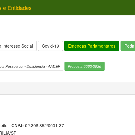
s e Entidades
 Interesse Social
Covid-19
Emendas Parlamentares
Pedi
o a Pessoa com Deficiencia - AADEF
Proposta
0062/2026
eite -
CNPJ:
02.306.852/0001-37
ILIA/SP