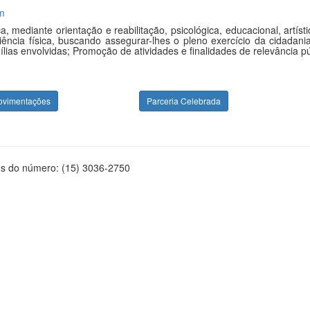
m
a, mediante orientação e reabilitação, psicológica, educacional, art
cia física, buscando assegurar-lhes o pleno exercício da cidadania;
lias envolvidas; Promoção de atividades e finalidades de relevância púb
ovimentações
Parceria Celebrada
és do número: (15) 3036-2750