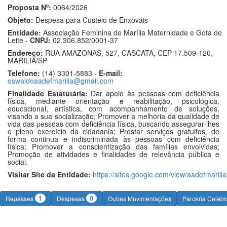
Proposta Nº:
0064/2026
Objeto:
Despesa para Custeio de Enxovais
Entidade:
Associação Feminina de Marília Maternidade e Gota de
Leite -
CNPJ:
02.306.852/0001-37
Endereço:
RUA AMAZONAS, 527, CASCATA, CEP 17.509-120,
MARILIA/SP
Telefone:
(14) 3301-5883 -
E-mail:
oswaldoaadefmarilia@gmail.com
Finalidade Estatutária:
Dar apoio às pessoas com deficiência
física, mediante orientação e reabilitação, psicológica,
educacional, artística, com acompanhamento de soluções,
visando a sua socialização; Promover a melhoria da qualidade de
vida das pessoas com deficiência física, buscando assegurar-lhes
o pleno exercício da cidadania; Prestar serviços gratuitos, de
forma continua e indiscriminada às pessoas com deficiência
física; Promover a conscientização das famílias envolvidas;
Promoção de atividades e finalidades de relevância pública e
social.
Visitar Site da Entidade:
https://sites.google.com/view/aadefmarilia
1
0
Repasses
Despesas
Outras Movimentações
Parceria Celeb