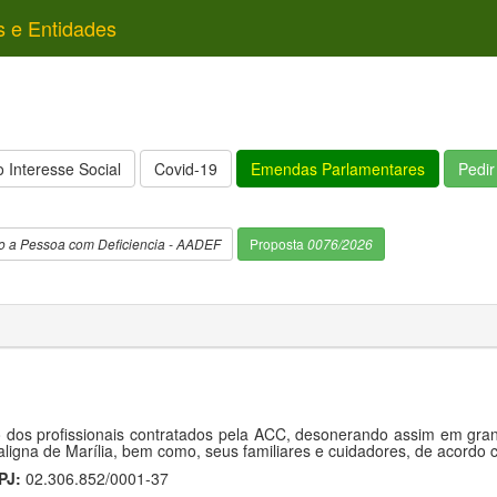
s e Entidades
 Interesse Social
Covid-19
Emendas Parlamentares
Pedi
o a Pessoa com Deficiencia - AADEF
Proposta
0076/2026
dos profissionais contratados pela ACC, desonerando assim em grand
ligna de Marília, bem como, seus familiares e cuidadores, de acordo
PJ:
02.306.852/0001-37