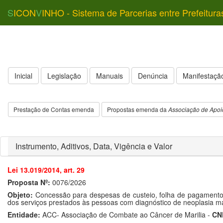
S
ICON
V
INHO - Sistema de Parcerias entre Prefeitura
Inicial
Legislação
Manuais
Denúncia
Manifestação
Prestação de Contas emenda
Propostas emenda da
Associação de Apoi
Instrumento, Aditivos, Data, Vigência e Valor
Lei 13.019/2014, art. 29
Proposta Nº:
0076/2026
Objeto:
Concessão para despesas de custeio, folha de pagamento 
dos serviços prestados às pessoas com diagnóstico de neoplasia ma
Entidade:
ACC- Associação de Combate ao Câncer de Marilia -
CN