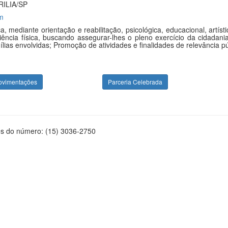
ILIA/SP
m
a, mediante orientação e reabilitação, psicológica, educacional, art
cia física, buscando assegurar-lhes o pleno exercício da cidadania;
lias envolvidas; Promoção de atividades e finalidades de relevância púb
ovimentações
Parceria Celebrada
és do número: (15) 3036-2750