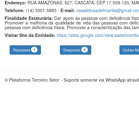
Endereço:
RUA AMAZONAS, 527, CASCATA, CEP 17.509-120, MAR
Telefone:
(14) 3301-5883 -
E-mail:
oswaldoaadefmarilia@gmail.co
Finalidade Estatutária:
Dar apoio às pessoas com deficiência físic
Promover a melhoria da qualidade de vida das pessoas com deficiên
pessoas com deficiência física; Promover a conscientização das famí
Visitar Site da Entidade:
https://sites.google.com/view/aadefmarilia
1
4
Repasses
Despesas
Outras M
© Plataforma Terceiro Setor - Suporte somente via WhatsApp atrav