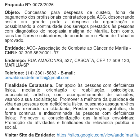
Proposta Nº:
0078/2026
Objeto:
Concessão para despesas de custeio, folha de
pagamento dos profissionais contratados pela ACC, desonerando
assim em grande parte a despesa da organização e
possibilitando a continuidade dos serviços prestados às pessoas
com diagnóstico de neoplasia maligna de Marília, bem como,
seus familiares e cuidadores, de acordo com o Plano de Trabalho
aprovado.
Entidade:
ACC- Associação de Combate ao Câncer de Marilia -
CNPJ:
02.306.852/0001-37
Endereço:
RUA AMAZONAS, 527, CASCATA, CEP 17.509-120,
MARILIA/SP
Telefone:
(14) 3301-5883 -
E-mail:
oswaldoaadefmarilia@gmail.com
Finalidade Estatutária:
Dar apoio às pessoas com deficiência
física, mediante orientação e reabilitação, psicológica,
educacional, artística, com acompanhamento de soluções,
visando a sua socialização; Promover a melhoria da qualidade de
vida das pessoas com deficiência física, buscando assegurar-lhes
o pleno exercício da cidadania; Prestar serviços gratuitos, de
forma continua e indiscriminada às pessoas com deficiência
física; Promover a conscientização das famílias envolvidas;
Promoção de atividades e finalidades de relevância pública e
social.
Visitar Site da Entidade:
https://sites.google.com/view/aadefmarilia