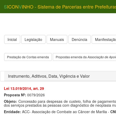
S
ICON
V
INHO - Sistema de Parcerias entre Prefeitura
Inicial
Legislação
Manuais
Denúncia
Manifestação
Prestação de Contas emenda
Propostas emenda da
Associação de Apoi
Instrumento, Aditivos, Data, Vigência e Valor
Lei 13.019/2014, art. 29
Proposta Nº:
0079/2026
Objeto:
Concessão para despesas de custeio, folha de pagamento 
dos serviços prestados às pessoas com diagnóstico de neoplasia ma
Entidade:
ACC- Associação de Combate ao Câncer de Marilia -
CN