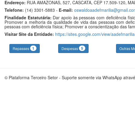
Endereço:
RUA AMAZONAS, 527, CASCATA, CEP 17.509-120, MAR
Telefone:
(14) 3301-5883 -
E-mail:
oswaldoaadefmarilia@gmail.co
Finalidade Estatutária:
Dar apoio às pessoas com deficiência físic
Promover a melhoria da qualidade de vida das pessoas com deficiên
pessoas com deficiência física; Promover a conscientização das famí
Visitar Site da Entidade:
https://sites.google.com/view/aadefmarilia
1
5
Repasses
Despesas
Outras M
© Plataforma Terceiro Setor - Suporte somente via WhatsApp atrav