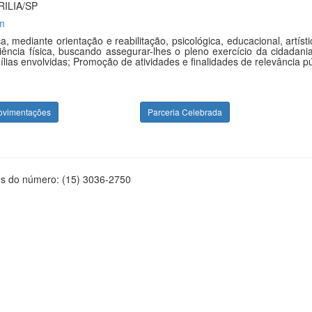
ILIA/SP
m
a, mediante orientação e reabilitação, psicológica, educacional, art
cia física, buscando assegurar-lhes o pleno exercício da cidadania;
lias envolvidas; Promoção de atividades e finalidades de relevância púb
ovimentações
Parceria Celebrada
és do número: (15) 3036-2750