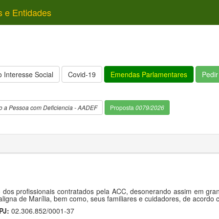
s e Entidades
 Interesse Social
Covid-19
Emendas Parlamentares
Pedi
o a Pessoa com Deficiencia - AADEF
Proposta
0079/2026
dos profissionais contratados pela ACC, desonerando assim em grand
ligna de Marília, bem como, seus familiares e cuidadores, de acordo
PJ:
02.306.852/0001-37