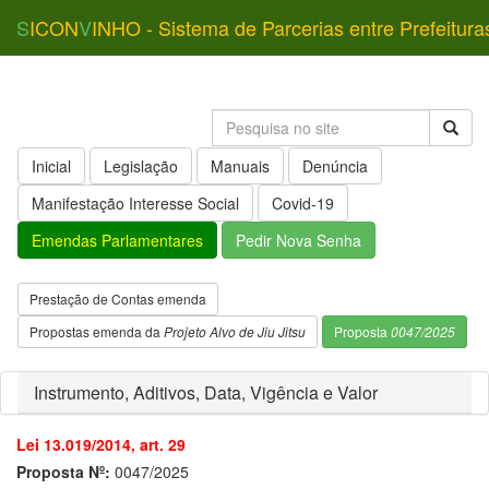
S
ICON
V
INHO - Sistema de Parcerias entre Prefeitura
Inicial
Legislação
Manuais
Denúncia
Manifestação Interesse Social
Covid-19
Emendas Parlamentares
Pedir Nova Senha
Prestação de Contas emenda
Propostas emenda da
Projeto Alvo de Jiu Jitsu
Proposta
0047/2025
Instrumento, Aditivos, Data, Vigência e Valor
Lei 13.019/2014, art. 29
Proposta Nº:
0047/2025