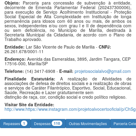
Objeto:
Parceria para concessão de subvenção à entidade,
decorrente de Emenda Parlamentar Federal (202437300006),
para execução de Serviço Acolhimento Institucional - Proteção
Social Especial de Alta Complexidade em Instituição de longa
permanência para idosos com 60 anos ou mais, de ambos os
sexos, independentes e/ou com grau I e II de dependência com
ou sem deficiência, no Município de Marília, destinada à
Secretaria Municipal da Cidadania, de acordo com o Plano de
Trabalho aprovado.
Entidade:
Lar São Vicente de Paulo de Marilia -
CNPJ:
26.261.678/0001-11
Endereço:
Avenida das Esmeraldas, 3895, Jardim Tangara, CEP
17516-000, Marília/SP
Telefone:
(14) 3417-6908 -
E-mail:
projetosocialalvo@gmail.com
Finalidade Estatutária:
A realização de Atividades de
associações de defesa de direitos sociais e a realização de obras
e serviços de Caráter Filantrópico, Esportivo, Social, Educacional,
Saúde, Recreação e Lazer gratuitamente sem
distinção de raça, cor, condição social e credo político religioso.
Visitar Site da Entidade:
http://www.https://www.instagram.com/projetoalvocertooficial/p/C
1
110
Repasses
Despesas
Outras Movimentações
Parceria Cel