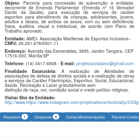
Objeto:
Parceria para concessão de subvenção à entidade,
decorrente de Emenda Parlamentar (Emenda nº 16 Vereador
Danilo da Saúde), para execução de serviços de caráter
esportivo para atendimento de crianças, adolescentes, jovens,
adultos e idosos, de ambos os sexos, com ou sem deficiência:
física, auditiva, visual e intelectual, de acordo com Plano de
Trabalho aprovado.
Entidade:
AMEI- Associação Mariliense de Esportes Inclusivos -
CNPJ:
26.261.678/0001-11
Endereço:
Avenida das Esmeraldas, 3895, Jardim Tangara, CEP
17516-000, Marília/SP
Telefone:
(14) 3417-6908 -
E-mail:
projetosocialalvo@gmail.com
Finalidade Estatutária:
A realização de Atividades de
associações de defesa de direitos sociais e a realização de obras
e serviços de Caráter Filantrópico, Esportivo, Social, Educacional,
Saúde, Recreação e Lazer gratuitamente sem
distinção de raça, cor, condição social e credo político religioso.
Visitar Site da Entidade:
http://www.https://www.instagram.com/projetoalvocertooficial/p/C
1
6
Repasses
Despesas
Outras Movimentações
Parceria Celeb