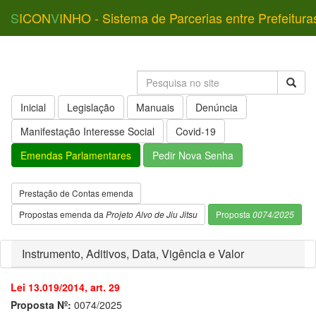
S
ICON
V
INHO - Sistema de Parcerias entre Prefeitura
Inicial
Legislação
Manuais
Denúncia
Manifestação Interesse Social
Covid-19
Emendas Parlamentares
Pedir Nova Senha
Prestação de Contas emenda
Propostas emenda da
Projeto Alvo de Jiu Jitsu
Proposta
0074/2025
Instrumento, Aditivos, Data, Vigência e Valor
Lei 13.019/2014, art. 29
Proposta Nº:
0074/2025