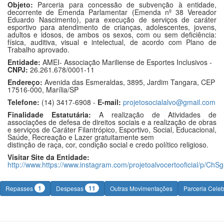
Objeto:
Parceria para concessão de subvenção à entidade,
decorrente de Emenda Parlamentar (Emenda nº 38 Vereador
Eduardo Nascimento), para execução de serviços de caráter
esportivo para atendimento de crianças, adolescentes, jovens,
adultos e idosos, de ambos os sexos, com ou sem deficiência:
física, auditiva, visual e intelectual, de acordo com Plano de
Trabalho aprovado.
Entidade:
AMEI- Associação Mariliense de Esportes Inclusivos -
CNPJ:
26.261.678/0001-11
Endereço:
Avenida das Esmeraldas, 3895, Jardim Tangara, CEP
17516-000, Marília/SP
Telefone:
(14) 3417-6908 -
E-mail:
projetosocialalvo@gmail.com
Finalidade Estatutária:
A realização de Atividades de
associações de defesa de direitos sociais e a realização de obras
e serviços de Caráter Filantrópico, Esportivo, Social, Educacional,
Saúde, Recreação e Lazer gratuitamente sem
distinção de raça, cor, condição social e credo político religioso.
Visitar Site da Entidade:
http://www.https://www.instagram.com/projetoalvocertooficial/p/C
1
11
Repasses
Despesas
Outras Movimentações
Parceria Cele