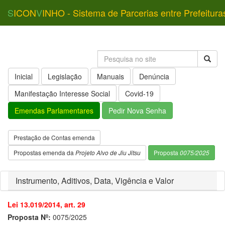
S
ICON
V
INHO - Sistema de Parcerias entre Prefeitura
Inicial
Legislação
Manuais
Denúncia
Manifestação Interesse Social
Covid-19
Emendas Parlamentares
Pedir Nova Senha
Prestação de Contas emenda
Propostas emenda da
Projeto Alvo de Jiu Jitsu
Proposta
0075/2025
Instrumento, Aditivos, Data, Vigência e Valor
Lei 13.019/2014, art. 29
Proposta Nº:
0075/2025