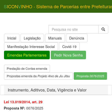
S
ICON
V
INHO - Sistema de Parcerias entre Prefeitura
Inicial
Legislação
Manuais
Denúncia
Manifestação Interesse Social
Covid-19
Emendas Parlamentares
Pedir Nova Senha
Prestação de Contas emenda
Propostas emenda da
Projeto Alvo de Jiu Jitsu
Proposta
0076/2025
Instrumento, Aditivos, Data, Vigência e Valor
Lei 13.019/2014, art. 29
Proposta Nº:
0076/2025