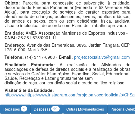
Objeto:
Parceria para concessão de subvenção à entidade,
decorrente de Emenda Parlamentar (Emenda nº 58 Vereador Élio
Ajeka), para execução de serviços de caráter esportivo para
atendimento de crianças, adolescentes, jovens, adultos e idosos,
de ambos os sexos, com ou sem deficiência: física, auditiva,
visual e intelectual, de acordo com Plano de Trabalho aprovado.
Entidade:
AMEI- Associação Mariliense de Esportes Inclusivos -
CNPJ:
26.261.678/0001-11
Endereço:
Avenida das Esmeraldas, 3895, Jardim Tangara, CEP
17516-000, Marília/SP
Telefone:
(14) 3417-6908 -
E-mail:
projetosocialalvo@gmail.com
Finalidade Estatutária:
A realização de Atividades de
associações de defesa de direitos sociais e a realização de obras
e serviços de Caráter Filantrópico, Esportivo, Social, Educacional,
Saúde, Recreação e Lazer gratuitamente sem
distinção de raça, cor, condição social e credo político religioso.
Visitar Site da Entidade:
http://www.https://www.instagram.com/projetoalvocertooficial/p/C
1
29
Repasses
Despesas
Outras Movimentações
Parceria Cele