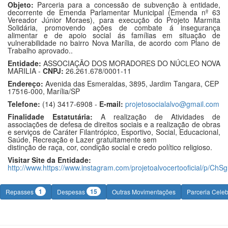
Objeto:
Parceria para a concessão de subvenção à entidade,
decorrente de Emenda Parlamentar Municipal (Emenda nº 63
Vereador Júnior Moraes), para execução do Projeto Marmita
Solidária, promovendo ações de combate á insegurança
alimentar e de apoio social ás famílias em situação de
vulnerabilidade no bairro Nova Marília, de acordo com Plano de
Trabalho aprovado..
Entidade:
ASSOCIAÇÃO DOS MORADORES DO NÚCLEO NOVA
MARILIA -
CNPJ:
26.261.678/0001-11
Endereço:
Avenida das Esmeraldas, 3895, Jardim Tangara, CEP
17516-000, Marília/SP
Telefone:
(14) 3417-6908 -
E-mail:
projetosocialalvo@gmail.com
Finalidade Estatutária:
A realização de Atividades de
associações de defesa de direitos sociais e a realização de obras
e serviços de Caráter Filantrópico, Esportivo, Social, Educacional,
Saúde, Recreação e Lazer gratuitamente sem
distinção de raça, cor, condição social e credo político religioso.
Visitar Site da Entidade:
http://www.https://www.instagram.com/projetoalvocertooficial/p/C
1
15
Repasses
Despesas
Outras Movimentações
Parceria Cele