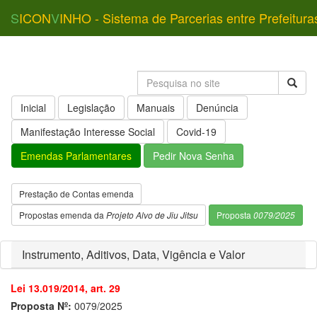
S
ICON
V
INHO - Sistema de Parcerias entre Prefeitura
Inicial
Legislação
Manuais
Denúncia
Manifestação Interesse Social
Covid-19
Emendas Parlamentares
Pedir Nova Senha
Prestação de Contas emenda
Propostas emenda da
Projeto Alvo de Jiu Jitsu
Proposta
0079/2025
Instrumento, Aditivos, Data, Vigência e Valor
Lei 13.019/2014, art. 29
Proposta Nº:
0079/2025