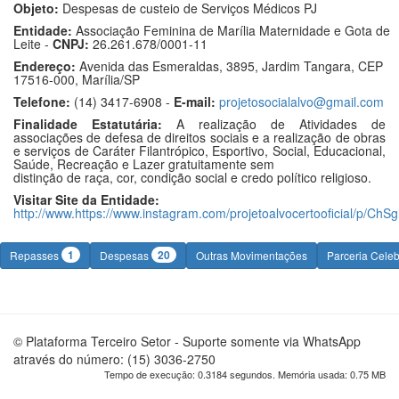
Objeto:
Despesas de custeio de Serviços Médicos PJ
Entidade:
Associação Feminina de Marília Maternidade e Gota de
Leite -
CNPJ:
26.261.678/0001-11
Endereço:
Avenida das Esmeraldas, 3895, Jardim Tangara, CEP
17516-000, Marília/SP
Telefone:
(14) 3417-6908 -
E-mail:
projetosocialalvo@gmail.com
Finalidade Estatutária:
A realização de Atividades de
associações de defesa de direitos sociais e a realização de obras
e serviços de Caráter Filantrópico, Esportivo, Social, Educacional,
Saúde, Recreação e Lazer gratuitamente sem
distinção de raça, cor, condição social e credo político religioso.
Visitar Site da Entidade:
http://www.https://www.instagram.com/projetoalvocertooficial/p/C
1
20
Repasses
Despesas
Outras Movimentações
Parceria Cele
© Plataforma Terceiro Setor - Suporte somente via WhatsApp
através do número: (15) 3036-2750
Tempo de execução: 0.3184 segundos. Memória usada: 0.75 MB