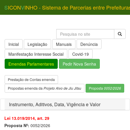
S
ICON
V
INHO - Sistema de Parcerias entre Prefeitura
Inicial
Legislação
Manuais
Denúncia
Manifestação Interesse Social
Covid-19
Emendas Parlamentares
Pedir Nova Senha
Prestação de Contas emenda
Propostas emenda da
Projeto Alvo de Jiu Jitsu
Proposta
0052/2026
Instrumento, Aditivos, Data, Vigência e Valor
Lei 13.019/2014, art. 29
Proposta Nº:
0052/2026