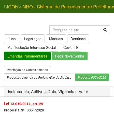
S
ICON
V
INHO - Sistema de Parcerias entre Prefeitura
Inicial
Legislação
Manuais
Denúncia
Manifestação Interesse Social
Covid-19
Emendas Parlamentares
Pedir Nova Senha
Prestação de Contas emenda
Propostas emenda da
Projeto Alvo de Jiu Jitsu
Proposta
0054/2026
Instrumento, Aditivos, Data, Vigência e Valor
Lei 13.019/2014, art. 29
Proposta Nº:
0054/2026