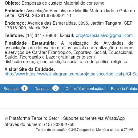
Objeto:
Despesas de custeio Material de consumo
Entidade:
Associação Feminina de Marília Maternidade e Gota de
Leite -
CNPJ:
26.261.678/0001-11
Endereço:
Avenida das Esmeraldas, 3895, Jardim Tangara, CEP
17516-000, Marília/SP
Telefone:
(14) 3417-6908 -
E-mail:
projetosocialalvo@gmail.com
Finalidade Estatutária:
A realização de Atividades de
associações de defesa de direitos sociais e a realização de obras
e serviços de Caráter Filantrópico, Esportivo, Social, Educacional,
Saúde, Recreação e Lazer gratuitamente sem
distinção de raça, cor, condição social e credo político religioso.
Visitar Site da Entidade:
http://www.https://www.instagram.com/projetoalvocertooficial/p/C
1
6
Repasses
Despesas
Outras Movimentações
Parceria Celeb
© Plataforma Terceiro Setor - Suporte somente via WhatsApp
através do número: (15) 3036-2750
Tempo de execução: 0.3437 segundos. Memória usada: 0.75 MB