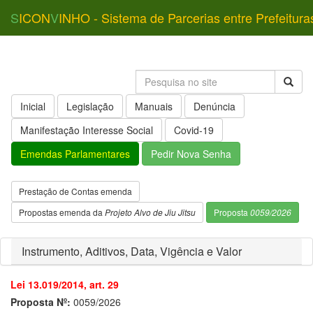
S
ICON
V
INHO - Sistema de Parcerias entre Prefeitura
Inicial
Legislação
Manuais
Denúncia
Manifestação Interesse Social
Covid-19
Emendas Parlamentares
Pedir Nova Senha
Prestação de Contas emenda
Propostas emenda da
Projeto Alvo de Jiu Jitsu
Proposta
0059/2026
Instrumento, Aditivos, Data, Vigência e Valor
Lei 13.019/2014, art. 29
Proposta Nº:
0059/2026