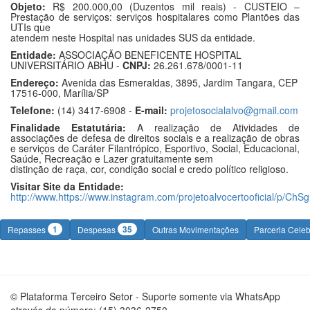
Objeto:
R$ 200.000,00 (Duzentos mil reais) - CUSTEIO –
Prestação de serviços: serviços hospitalares como Plantões das
UTIs que
atendem neste Hospital nas unidades SUS da entidade.
Entidade:
ASSOCIAÇÃO BENEFICENTE HOSPITAL
UNIVERSITÁRIO ABHU -
CNPJ:
26.261.678/0001-11
Endereço:
Avenida das Esmeraldas, 3895, Jardim Tangara, CEP
17516-000, Marília/SP
Telefone:
(14) 3417-6908 -
E-mail:
projetosocialalvo@gmail.com
Finalidade Estatutária:
A realização de Atividades de
associações de defesa de direitos sociais e a realização de obras
e serviços de Caráter Filantrópico, Esportivo, Social, Educacional,
Saúde, Recreação e Lazer gratuitamente sem
distinção de raça, cor, condição social e credo político religioso.
Visitar Site da Entidade:
http://www.https://www.instagram.com/projetoalvocertooficial/p/C
1
35
Repasses
Despesas
Outras Movimentações
Parceria Cele
© Plataforma Terceiro Setor - Suporte somente via WhatsApp