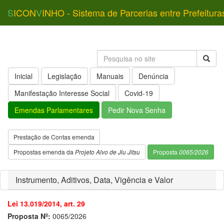
S
ICON
V
INHO - Sistema de Parcerias entre Prefeitura
Inicial
Legislação
Manuais
Denúncia
Manifestação Interesse Social
Covid-19
Emendas Parlamentares
Pedir Nova Senha
Prestação de Contas emenda
Propostas emenda da
Projeto Alvo de Jiu Jitsu
Proposta
0065/2026
Instrumento, Aditivos, Data, Vigência e Valor
Lei 13.019/2014, art. 29
Proposta Nº:
0065/2026