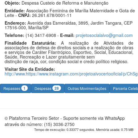
Objeto:
Despesa Custeio de Reforma e Manutenção
Entidade:
Associação Feminina de Marília Maternidade e Gota de
Leite -
CNPJ:
26.261.678/0001-11
Endereço:
Avenida das Esmeraldas, 3895, Jardim Tangara, CEP
17516-000, Marília/SP
Telefone:
(14) 3417-6908 -
E-mail:
projetosocialalvo@gmail.com
Finalidade Estatutária:
A realização de Atividades de
associações de defesa de direitos sociais e a realização de obras
e serviços de Caráter Filantrópico, Esportivo, Social, Educacional,
Saúde, Recreação e Lazer gratuitamente sem
distinção de raça, cor, condição social e credo político religioso.
Visitar Site da Entidade:
http://www.https://www.instagram.com/projetoalvocertooficial/p/C
1
28
Repasses
Despesas
Outras Movimentações
Parceria Cele
© Plataforma Terceiro Setor - Suporte somente via WhatsApp
através do número: (15) 3036-2750
Tempo de execução: 0.33377 segundos. Memória usada: 0.75 MB