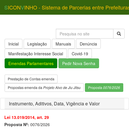
S
ICON
V
INHO - Sistema de Parcerias entre Prefeitura
Inicial
Legislação
Manuais
Denúncia
Manifestação Interesse Social
Covid-19
Emendas Parlamentares
Pedir Nova Senha
Prestação de Contas emenda
Propostas emenda da
Projeto Alvo de Jiu Jitsu
Proposta
0076/2026
Instrumento, Aditivos, Data, Vigência e Valor
Lei 13.019/2014, art. 29
Proposta Nº:
0076/2026