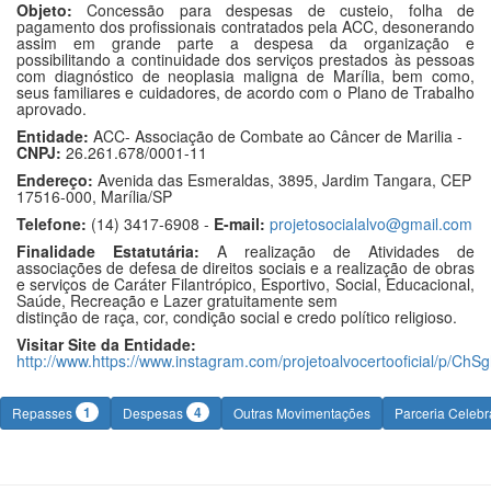
Objeto:
Concessão para despesas de custeio, folha de
pagamento dos profissionais contratados pela ACC, desonerando
assim em grande parte a despesa da organização e
possibilitando a continuidade dos serviços prestados às pessoas
com diagnóstico de neoplasia maligna de Marília, bem como,
seus familiares e cuidadores, de acordo com o Plano de Trabalho
aprovado.
Entidade:
ACC- Associação de Combate ao Câncer de Marilia -
CNPJ:
26.261.678/0001-11
Endereço:
Avenida das Esmeraldas, 3895, Jardim Tangara, CEP
17516-000, Marília/SP
Telefone:
(14) 3417-6908 -
E-mail:
projetosocialalvo@gmail.com
Finalidade Estatutária:
A realização de Atividades de
associações de defesa de direitos sociais e a realização de obras
e serviços de Caráter Filantrópico, Esportivo, Social, Educacional,
Saúde, Recreação e Lazer gratuitamente sem
distinção de raça, cor, condição social e credo político religioso.
Visitar Site da Entidade:
http://www.https://www.instagram.com/projetoalvocertooficial/p/C
1
4
Repasses
Despesas
Outras Movimentações
Parceria Celeb