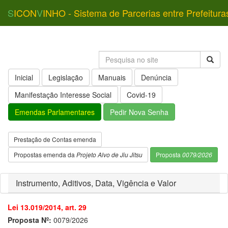
S
ICON
V
INHO - Sistema de Parcerias entre Prefeitura
Inicial
Legislação
Manuais
Denúncia
Manifestação Interesse Social
Covid-19
Emendas Parlamentares
Pedir Nova Senha
Prestação de Contas emenda
Propostas emenda da
Projeto Alvo de Jiu Jitsu
Proposta
0079/2026
Instrumento, Aditivos, Data, Vigência e Valor
Lei 13.019/2014, art. 29
Proposta Nº:
0079/2026