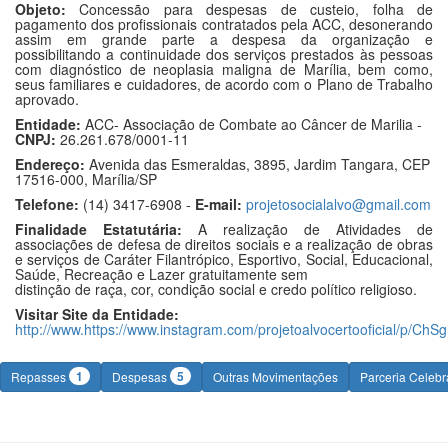
Objeto:
Concessão para despesas de custeio, folha de
pagamento dos profissionais contratados pela ACC, desonerando
assim em grande parte a despesa da organização e
possibilitando a continuidade dos serviços prestados às pessoas
com diagnóstico de neoplasia maligna de Marília, bem como,
seus familiares e cuidadores, de acordo com o Plano de Trabalho
aprovado.
Entidade:
ACC- Associação de Combate ao Câncer de Marilia -
CNPJ:
26.261.678/0001-11
Endereço:
Avenida das Esmeraldas, 3895, Jardim Tangara, CEP
17516-000, Marília/SP
Telefone:
(14) 3417-6908 -
E-mail:
projetosocialalvo@gmail.com
Finalidade Estatutária:
A realização de Atividades de
associações de defesa de direitos sociais e a realização de obras
e serviços de Caráter Filantrópico, Esportivo, Social, Educacional,
Saúde, Recreação e Lazer gratuitamente sem
distinção de raça, cor, condição social e credo político religioso.
Visitar Site da Entidade:
http://www.https://www.instagram.com/projetoalvocertooficial/p/C
1
5
Repasses
Despesas
Outras Movimentações
Parceria Celeb