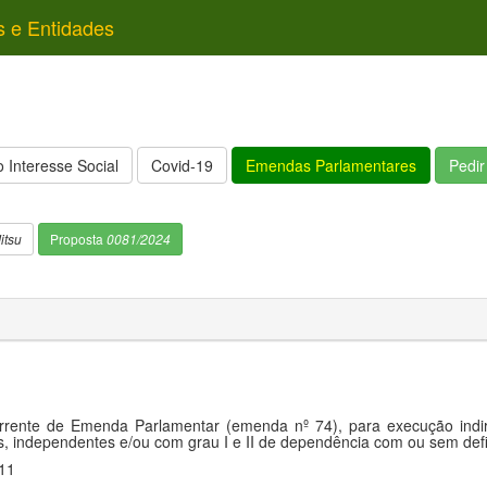
s e Entidades
 Interesse Social
Covid-19
Emendas Parlamentares
Pedi
itsu
Proposta
0081/2024
ente de Emenda Parlamentar (emenda nº 74), para execução indireta
 independentes e/ou com grau I e II de dependência com ou sem defi
11