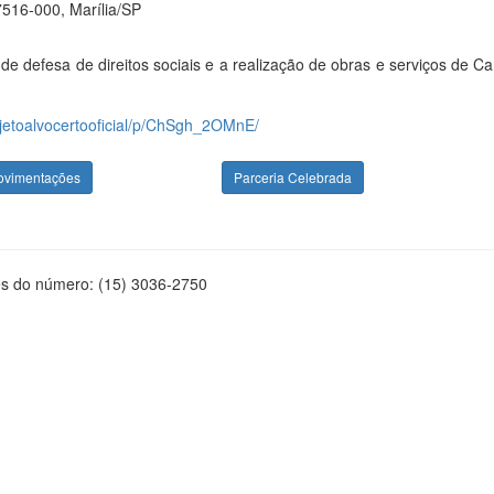
516-000, Marília/SP
e defesa de direitos sociais e a realização de obras e serviços de Ca
ojetoalvocertooficial/p/ChSgh_2OMnE/
ovimentações
Parceria Celebrada
és do número: (15) 3036-2750