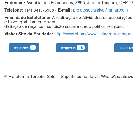
Endereço:
Avenida das Esmeraldas, 3895, Jardim Tangara, CEP 17
Telefone:
(14) 3417-6908 -
E-mail:
projetosocialalvo@gmail.com
Finalidade Estatutária:
A realização de Atividades de associações d
e Lazer gratuitamente sem
distinção de raça, cor, condição social e credo político religioso.
Visitar Site da Entidade:
http://www.https://www.instagram.com/pr
1
18
Repasses
Despesas
Outras M
© Plataforma Terceiro Setor - Suporte somente via WhatsApp atrav