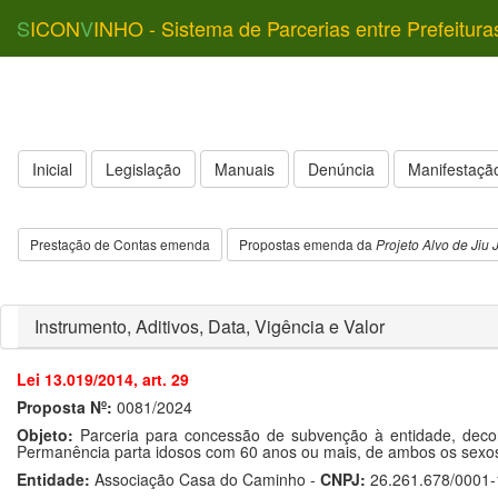
S
ICON
V
INHO - Sistema de Parcerias entre Prefeitura
Inicial
Legislação
Manuais
Denúncia
Manifestação
Prestação de Contas emenda
Propostas emenda da
Projeto Alvo de Jiu J
Instrumento, Aditivos, Data, Vigência e Valor
Lei 13.019/2014, art. 29
Proposta Nº:
0081/2024
Objeto:
Parceria para concessão de subvenção à entidade, decorr
Permanência parta idosos com 60 anos ou mais, de ambos os sexos,
Entidade:
Associação Casa do Caminho -
CNPJ:
26.261.678/0001-