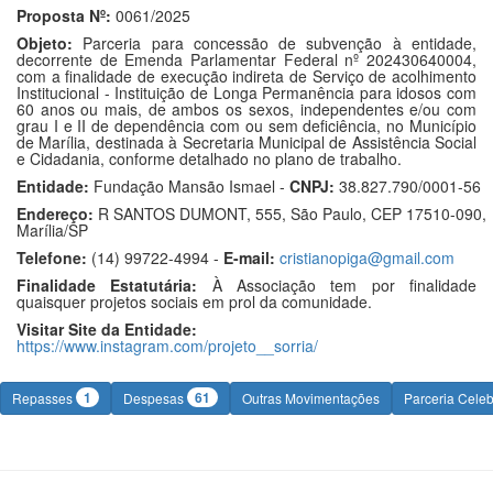
Proposta Nº:
0061/2025
Objeto:
Parceria para concessão de subvenção à entidade,
decorrente de Emenda Parlamentar Federal nº 202430640004,
com a finalidade de execução indireta de Serviço de acolhimento
Institucional - Instituição de Longa Permanência para idosos com
60 anos ou mais, de ambos os sexos, independentes e/ou com
grau I e II de dependência com ou sem deficiência, no Município
de Marília, destinada à Secretaria Municipal de Assistência Social
e Cidadania, conforme detalhado no plano de trabalho.
Entidade:
Fundação Mansão Ismael -
CNPJ:
38.827.790/0001-56
Endereço:
R SANTOS DUMONT, 555, São Paulo, CEP 17510-090,
Marília/SP
Telefone:
(14) 99722-4994 -
E-mail:
cristianopiga@gmail.com
Finalidade Estatutária:
À Associação tem por finalidade
quaisquer projetos sociais em prol da comunidade.
Visitar Site da Entidade:
https://www.instagram.com/projeto__sorria/
1
61
Repasses
Despesas
Outras Movimentações
Parceria Cele