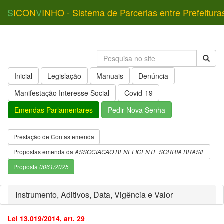
S
ICON
V
INHO - Sistema de Parcerias entre Prefeitura
Inicial
Legislação
Manuais
Denúncia
Manifestação Interesse Social
Covid-19
Emendas Parlamentares
Pedir Nova Senha
Prestação de Contas emenda
Propostas emenda da
ASSOCIACAO BENEFICENTE SORRIA BRASIL
Proposta
0061/2025
Instrumento, Aditivos, Data, Vigência e Valor
Lei 13.019/2014, art. 29