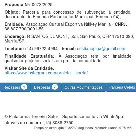
Proposta Nº:
0073/2025
Objeto:
Parceria para concessão de subvenção à entidade,
decorrente de Emenda Parlamentar Municipal (Emenda 04),
Entidade:
Associação Cultural Esportiva Nikkey Marilia -
CNPJ:
38.827.790/0001-56
Endereço:
R SANTOS DUMONT, 555, São Paulo, CEP 17510-090,
Marília/SP
Telefone:
(14) 99722-4994 -
E-mail:
cristianopiga@gmail.com
Finalidade Estatutária:
À Associação tem por finalidade
quaisquer projetos sociais em prol da comunidade.
Visitar Site da Entidade:
https://www.instagram.com/projeto__sorria/
1
7
Repasses
Despesas
Outras Movimentações
Parceria Celeb
© Plataforma Terceiro Setor - Suporte somente via WhatsApp
através do número: (15) 3036-2750
Tempo de execução: 0.32732 segundos. Memória usada: 0.75 MB