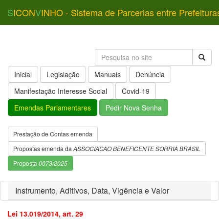
S
ICON
V
INHO - Sistema de Parcerias entre Prefeitura
Inicial
Legislação
Manuais
Denúncia
Manifestação Interesse Social
Covid-19
Emendas Parlamentares
Pedir Nova Senha
Prestação de Contas emenda
Propostas emenda da
ASSOCIACAO BENEFICENTE SORRIA BRASIL
Proposta
0073/2025
Instrumento, Aditivos, Data, Vigência e Valor
Lei 13.019/2014, art. 29