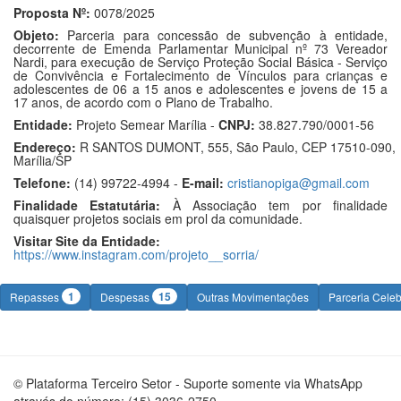
Proposta Nº:
0078/2025
Objeto:
Parceria para concessão de subvenção à entidade,
decorrente de Emenda Parlamentar Municipal nº 73 Vereador
Nardi, para execução de Serviço Proteção Social Básica - Serviço
de Convivência e Fortalecimento de Vínculos para crianças e
adolescentes de 06 a 15 anos e adolescentes e jovens de 15 a
17 anos, de acordo com o Plano de Trabalho.
Entidade:
Projeto Semear Marília -
CNPJ:
38.827.790/0001-56
Endereço:
R SANTOS DUMONT, 555, São Paulo, CEP 17510-090,
Marília/SP
Telefone:
(14) 99722-4994 -
E-mail:
cristianopiga@gmail.com
Finalidade Estatutária:
À Associação tem por finalidade
quaisquer projetos sociais em prol da comunidade.
Visitar Site da Entidade:
https://www.instagram.com/projeto__sorria/
1
15
Repasses
Despesas
Outras Movimentações
Parceria Cele
© Plataforma Terceiro Setor - Suporte somente via WhatsApp