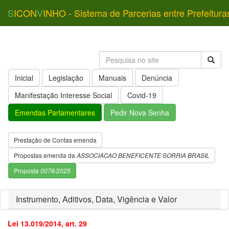
S
ICON
V
INHO - Sistema de Parcerias entre Prefeitura
Inicial
Legislação
Manuais
Denúncia
Manifestação Interesse Social
Covid-19
Emendas Parlamentares
Pedir Nova Senha
Prestação de Contas emenda
Propostas emenda da
ASSOCIACAO BENEFICENTE SORRIA BRASIL
Proposta
0078/2025
Instrumento, Aditivos, Data, Vigência e Valor
Lei 13.019/2014, art. 29