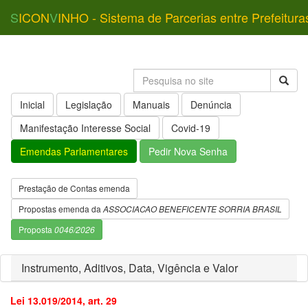
S
ICON
V
INHO - Sistema de Parcerias entre Prefeitura
Inicial
Legislação
Manuais
Denúncia
Manifestação Interesse Social
Covid-19
Emendas Parlamentares
Pedir Nova Senha
Prestação de Contas emenda
Propostas emenda da
ASSOCIACAO BENEFICENTE SORRIA BRASIL
Proposta
0046/2026
Instrumento, Aditivos, Data, Vigência e Valor
Lei 13.019/2014, art. 29