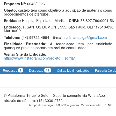
Proposta Nº:
0046/2026
Objeto:
custeio tem como objetivo a aquisição de materiais como
procedimentos de pterígios.
Entidade:
Hospital Espirita de Marilia -
CNPJ:
38.827.790/0001-56
Endereço:
R SANTOS DUMONT, 555, São Paulo, CEP 17510-090,
Marília/SP
Telefone:
(14) 99722-4994 -
E-mail:
cristianopiga@gmail.com
Finalidade Estatutária:
À Associação tem por finalidade
quaisquer projetos sociais em prol da comunidade.
Visitar Site da Entidade:
https://www.instagram.com/projeto__sorria/
1
11
Repasses
Despesas
Outras Movimentações
Parceria Cele
© Plataforma Terceiro Setor - Suporte somente via WhatsApp
através do número: (15) 3036-2750
Tempo de execução: 0.30599 segundos. Memória usada: 0.75 MB