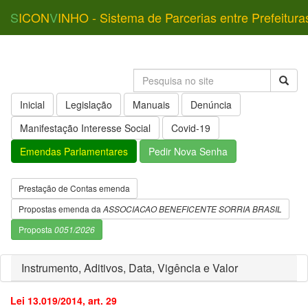
S
ICON
V
INHO - Sistema de Parcerias entre Prefeitura
Inicial
Legislação
Manuais
Denúncia
Manifestação Interesse Social
Covid-19
Emendas Parlamentares
Pedir Nova Senha
Prestação de Contas emenda
Propostas emenda da
ASSOCIACAO BENEFICENTE SORRIA BRASIL
Proposta
0051/2026
Instrumento, Aditivos, Data, Vigência e Valor
Lei 13.019/2014, art. 29