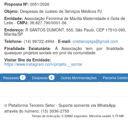
Proposta Nº:
0051/2026
Objeto:
Despesas de custeio de Serviços Médicos PJ
Entidade:
Associação Feminina de Marília Maternidade e Gota de
Leite -
CNPJ:
38.827.790/0001-56
Endereço:
R SANTOS DUMONT, 555, São Paulo, CEP 17510-090,
Marília/SP
Telefone:
(14) 99722-4994 -
E-mail:
cristianopiga@gmail.com
Finalidade Estatutária:
À Associação tem por finalidade
quaisquer projetos sociais em prol da comunidade.
Visitar Site da Entidade:
https://www.instagram.com/projeto__sorria/
1
6
Repasses
Despesas
Outras Movimentações
Parceria Celeb
© Plataforma Terceiro Setor - Suporte somente via WhatsApp
através do número: (15) 3036-2750
Tempo de execução: 0.32882 segundos. Memória usada: 0.75 MB