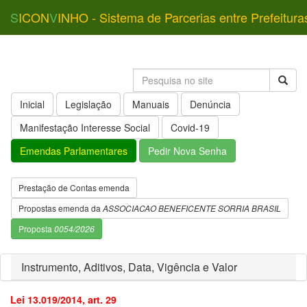
S
ICON
V
INHO - Sistema de Parcerias entre Prefeitura
Inicial
Legislação
Manuais
Denúncia
Manifestação Interesse Social
Covid-19
Emendas Parlamentares
Pedir Nova Senha
Prestação de Contas emenda
Propostas emenda da
ASSOCIACAO BENEFICENTE SORRIA BRASIL
Proposta
0054/2026
Instrumento, Aditivos, Data, Vigência e Valor
Lei 13.019/2014, art. 29