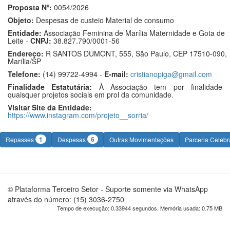
Proposta Nº:
0054/2026
Objeto:
Despesas de custeio Material de consumo
Entidade:
Associação Feminina de Marília Maternidade e Gota de
Leite -
CNPJ:
38.827.790/0001-56
Endereço:
R SANTOS DUMONT, 555, São Paulo, CEP 17510-090,
Marília/SP
Telefone:
(14) 99722-4994 -
E-mail:
cristianopiga@gmail.com
Finalidade Estatutária:
À Associação tem por finalidade
quaisquer projetos sociais em prol da comunidade.
Visitar Site da Entidade:
https://www.instagram.com/projeto__sorria/
1
6
Repasses
Despesas
Outras Movimentações
Parceria Celeb
© Plataforma Terceiro Setor - Suporte somente via WhatsApp
através do número: (15) 3036-2750
Tempo de execução: 0.33944 segundos. Memória usada: 0.75 MB