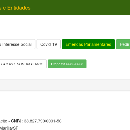
s e Entidades
 Interesse Social
Covid-19
Emendas Parlamentares
Pedi
FICENTE SORRIA BRASIL
Proposta
0062/2026
eite -
CNPJ:
38.827.790/0001-56
arília/SP