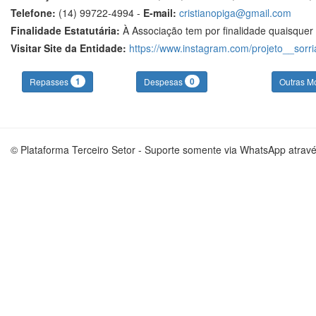
Telefone:
(14) 99722-4994 -
E-mail:
cristianopiga@gmail.com
Finalidade Estatutária:
À Associação tem por finalidade quaisquer 
Visitar Site da Entidade:
https://www.instagram.com/projeto__sorri
1
0
Repasses
Despesas
Outras M
© Plataforma Terceiro Setor - Suporte somente via WhatsApp atrav