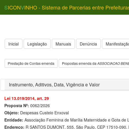
S
ICON
V
INHO - Sistema de Parcerias entre Prefeitura
Inicial
Legislação
Manuais
Denúncia
Manifestação
Prestação de Contas emenda
Propostas emenda da
ASSOCIACAO BENE
Instrumento, Aditivos, Data, Vigência e Valor
Lei 13.019/2014, art. 29
Proposta Nº:
0062/2026
Objeto:
Despesas Custeio Enxoval
Entidade:
Associação Feminina de Marília Maternidade e Gota de L
Endereço:
R SANTOS DUMONT, 555, São Paulo, CEP 17510-090, M