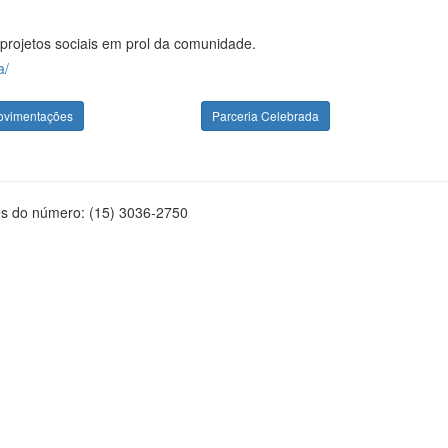
projetos sociais em prol da comunidade.
a/
ovimentações
Parceria Celebrada
és do número: (15) 3036-2750