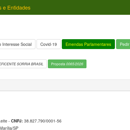
s e Entidades
 Interesse Social
Covid-19
Emendas Parlamentares
Pedi
FICENTE SORRIA BRASIL
Proposta
0065/2026
eite -
CNPJ:
38.827.790/0001-56
arília/SP