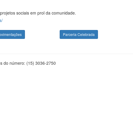
projetos sociais em prol da comunidade.
a/
ovimentações
Parceria Celebrada
és do número: (15) 3036-2750