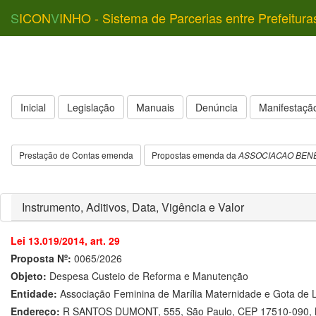
S
ICON
V
INHO - Sistema de Parcerias entre Prefeitura
Inicial
Legislação
Manuais
Denúncia
Manifestação
Prestação de Contas emenda
Propostas emenda da
ASSOCIACAO BENE
Instrumento, Aditivos, Data, Vigência e Valor
Lei 13.019/2014, art. 29
Proposta Nº:
0065/2026
Objeto:
Despesa Custeio de Reforma e Manutenção
Entidade:
Associação Feminina de Marília Maternidade e Gota de L
Endereço:
R SANTOS DUMONT, 555, São Paulo, CEP 17510-090, M