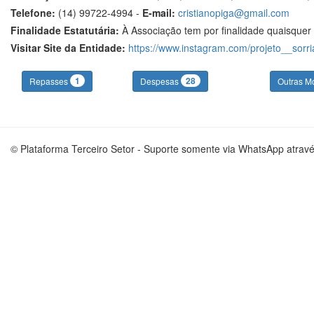
Telefone:
(14) 99722-4994 -
E-mail:
cristianopiga@gmail.com
Finalidade Estatutária:
À Associação tem por finalidade quaisquer 
Visitar Site da Entidade:
https://www.instagram.com/projeto__sorri
1
28
Repasses
Despesas
Outras M
© Plataforma Terceiro Setor - Suporte somente via WhatsApp atrav