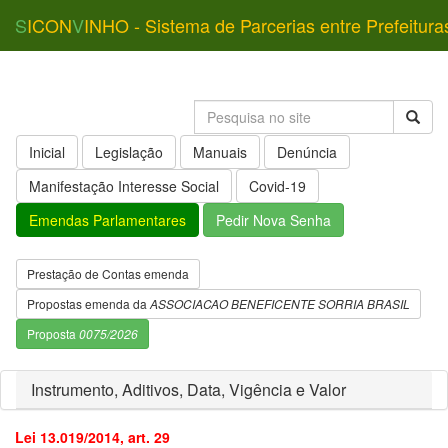
S
ICON
V
INHO - Sistema de Parcerias entre Prefeitura
Inicial
Legislação
Manuais
Denúncia
Manifestação Interesse Social
Covid-19
Emendas Parlamentares
Pedir Nova Senha
Prestação de Contas emenda
Propostas emenda da
ASSOCIACAO BENEFICENTE SORRIA BRASIL
Proposta
0075/2026
Instrumento, Aditivos, Data, Vigência e Valor
Lei 13.019/2014, art. 29