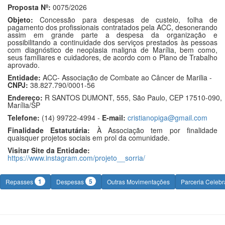
Proposta Nº:
0075/2026
Objeto:
Concessão para despesas de custeio, folha de
pagamento dos profissionais contratados pela ACC, desonerando
assim em grande parte a despesa da organização e
possibilitando a continuidade dos serviços prestados às pessoas
com diagnóstico de neoplasia maligna de Marília, bem como,
seus familiares e cuidadores, de acordo com o Plano de Trabalho
aprovado.
Entidade:
ACC- Associação de Combate ao Câncer de Marilia -
CNPJ:
38.827.790/0001-56
Endereço:
R SANTOS DUMONT, 555, São Paulo, CEP 17510-090,
Marília/SP
Telefone:
(14) 99722-4994 -
E-mail:
cristianopiga@gmail.com
Finalidade Estatutária:
À Associação tem por finalidade
quaisquer projetos sociais em prol da comunidade.
Visitar Site da Entidade:
https://www.instagram.com/projeto__sorria/
1
5
Repasses
Despesas
Outras Movimentações
Parceria Celeb