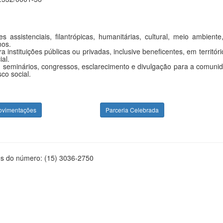
 assistenciais, filantrópicas, humanitárias, cultural, meio ambient
nos.
instituições públicas ou privadas, inclusive beneficentes, em territór
al.
seminários, congressos, esclarecimento e divulgação para a comunidad
co social.
ovimentações
Parceria Celebrada
és do número: (15) 3036-2750