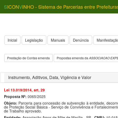
S
ICON
V
INHO - Sistema de Parcerias entre Prefeitura
Inicial
Legislação
Manuais
Denúncia
Manifestação
Prestação de Contas emenda
Propostas emenda da
ASSOCIACAO EXPE
Instrumento, Aditivos, Data, Vigência e Valor
Lei 13.019/2014, art. 29
Proposta Nº:
0065/2025
Objeto:
Parceria para concessão de subvenção à entidade, decorr
de Proteção Social Básica - Serviço de Convivência e Fortaleciment
de Trabalho aprovado.
Entidade:
Associação Amor de Mãe de Marília - SP -
CNPJ:
10.015