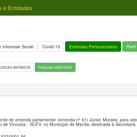
s e Entidades
 Interesse Social
Covid-19
Emendas Parlamentares
Pedi
DICAO INFÂNCIA
Proposta
0065/2025
ente de emenda parlamentar (emenda nº 61) Júnior Moraes, para ate
o de Vínculos - SCFV, no Município de Marília, destinada à Secretaria
.532/0001-56