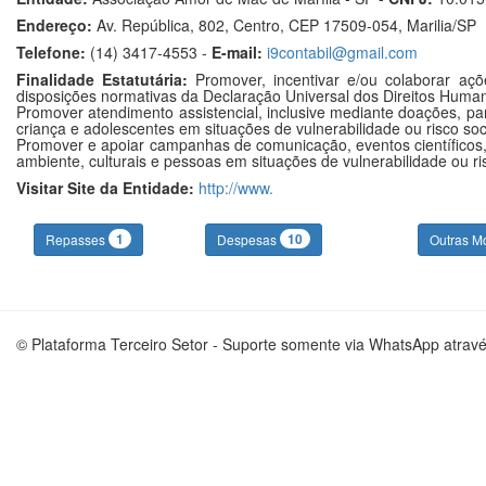
Endereço:
Av. República, 802, Centro, CEP 17509-054, Marilia/SP
Telefone:
(14) 3417-4553 -
E-mail:
i9contabil@gmail.com
Finalidade Estatutária:
Promover, incentivar e/ou colaborar ações
disposições normativas da Declaração Universal dos Direitos Huma
Promover atendimento assistencial, inclusive mediante doações, para 
criança e adolescentes em situações de vulnerabilidade ou risco soci
Promover e apoiar campanhas de comunicação, eventos científicos, 
ambiente, culturais e pessoas em situações de vulnerabilidade ou ris
Visitar Site da Entidade:
http://www.
1
10
Repasses
Despesas
Outras M
© Plataforma Terceiro Setor - Suporte somente via WhatsApp atrav