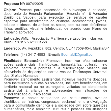
Proposta Nº:
0074/2025
Objeto:
Parceria para concessão de subvenção à entidade,
decorrente de Emenda Parlamentar (Emenda nº 16 Vereador
Danilo da Saúde), para execução de serviços de caráter
esportivo para atendimento de crianças, adolescentes, jovens,
adultos e idosos, de ambos os sexos, com ou sem deficiência:
física, auditiva, visual e intelectual, de acordo com Plano de
Trabalho aprovado.
Entidade:
AMEI- Associação Mariliense de Esportes Inclusivos -
CNPJ:
10.015.532/0001-56
Endereço:
Av. República, 802, Centro, CEP 17509-054, Marilia/SP
Telefone:
(14) 3417-4553 -
E-mail:
i9contabil@gmail.com
Finalidade Estatutária:
Promover, incentivar e/ou colaborar
ações assistenciais, filantrópicas, humanitárias, cultural, meio
ambiente, contra a pobreza e à discriminação, visando dar
efetividade às disposições normativas da Declaração Universal
dos Direitos Humanos.
Promover atendimento assistencial, inclusive mediante doações,
para instituições públicas ou privadas, inclusive beneficentes, em
território nacional ou no estrangeiro, voltadas ao atendimento
assistencial à criança e adolescentes em situações de
vulnerabilidade ou risco social.
Promover e apoiar campanhas de comunicação, eventos
científicos, seminários, congressos, esclarecimento e divulgação
para a comunidade científica e à sociedade civil sobre questões
humanitárias, meio ambiente, culturais e pessoas em situações