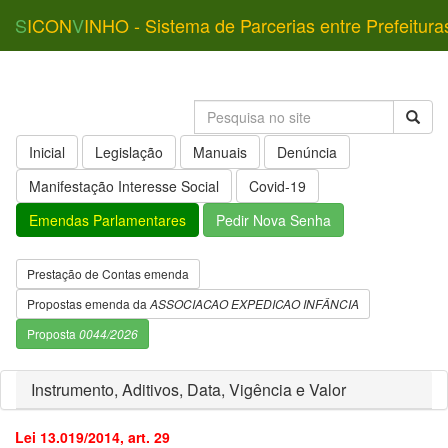
S
ICON
V
INHO - Sistema de Parcerias entre Prefeitura
Inicial
Legislação
Manuais
Denúncia
Manifestação Interesse Social
Covid-19
Emendas Parlamentares
Pedir Nova Senha
Prestação de Contas emenda
Propostas emenda da
ASSOCIACAO EXPEDICAO INFÂNCIA
Proposta
0044/2026
Instrumento, Aditivos, Data, Vigência e Valor
Lei 13.019/2014, art. 29