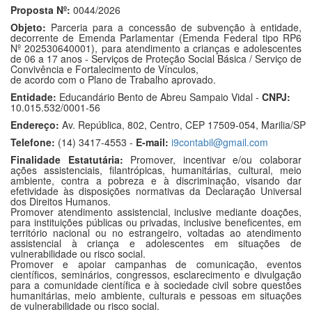
Proposta Nº:
0044/2026
Objeto:
Parceria para a concessão de subvenção à entidade,
decorrente de Emenda Parlamentar (Emenda Federal tipo RP6
Nº 202530640001), para atendimento a crianças e adolescentes
de 06 a 17 anos - Serviços de Proteção Social Básica / Serviço de
Convivência e Fortalecimento de Vínculos,
de acordo com o Plano de Trabalho aprovado.
Entidade:
Educandário Bento de Abreu Sampaio Vidal -
CNPJ:
10.015.532/0001-56
Endereço:
Av. República, 802, Centro, CEP 17509-054, Marilia/SP
Telefone:
(14) 3417-4553 -
E-mail:
i9contabil@gmail.com
Finalidade Estatutária:
Promover, incentivar e/ou colaborar
ações assistenciais, filantrópicas, humanitárias, cultural, meio
ambiente, contra a pobreza e à discriminação, visando dar
efetividade às disposições normativas da Declaração Universal
dos Direitos Humanos.
Promover atendimento assistencial, inclusive mediante doações,
para instituições públicas ou privadas, inclusive beneficentes, em
território nacional ou no estrangeiro, voltadas ao atendimento
assistencial à criança e adolescentes em situações de
vulnerabilidade ou risco social.
Promover e apoiar campanhas de comunicação, eventos
científicos, seminários, congressos, esclarecimento e divulgação
para a comunidade científica e à sociedade civil sobre questões
humanitárias, meio ambiente, culturais e pessoas em situações
de vulnerabilidade ou risco social.