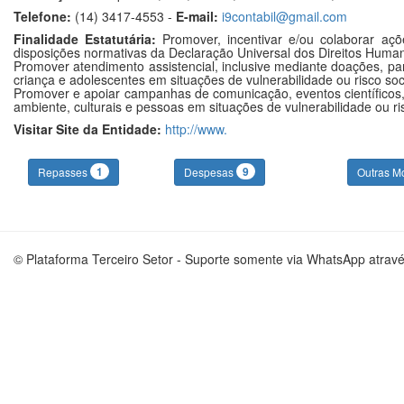
Telefone:
(14) 3417-4553 -
E-mail:
i9contabil@gmail.com
Finalidade Estatutária:
Promover, incentivar e/ou colaborar ações
disposições normativas da Declaração Universal dos Direitos Huma
Promover atendimento assistencial, inclusive mediante doações, para 
criança e adolescentes em situações de vulnerabilidade ou risco soci
Promover e apoiar campanhas de comunicação, eventos científicos, 
ambiente, culturais e pessoas em situações de vulnerabilidade ou ris
Visitar Site da Entidade:
http://www.
1
9
Repasses
Despesas
Outras M
© Plataforma Terceiro Setor - Suporte somente via WhatsApp atrav