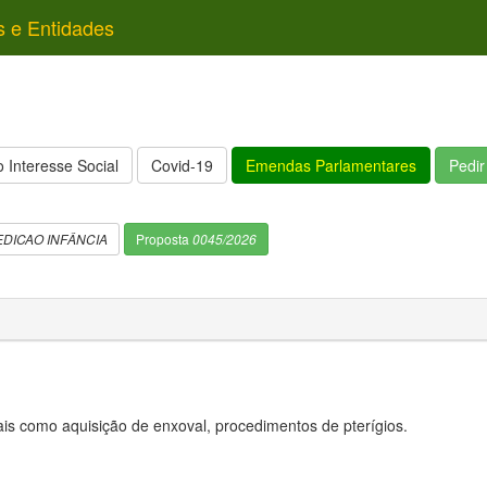
s e Entidades
 Interesse Social
Covid-19
Emendas Parlamentares
Pedi
DICAO INFÂNCIA
Proposta
0045/2026
is como aquisição de enxoval, procedimentos de pterígios.