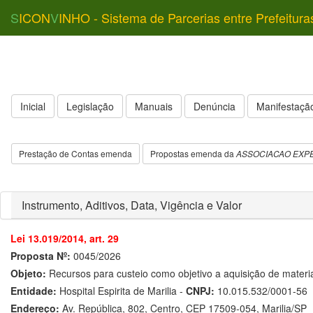
S
ICON
V
INHO - Sistema de Parcerias entre Prefeitura
Inicial
Legislação
Manuais
Denúncia
Manifestação
Prestação de Contas emenda
Propostas emenda da
ASSOCIACAO EXPE
Instrumento, Aditivos, Data, Vigência e Valor
Lei 13.019/2014, art. 29
Proposta Nº:
0045/2026
Objeto:
Recursos para custeio como objetivo a aquisição de materia
Entidade:
Hospital Espirita de Marilia -
CNPJ:
10.015.532/0001-56
Endereço:
Av. República, 802, Centro, CEP 17509-054, Marilia/SP