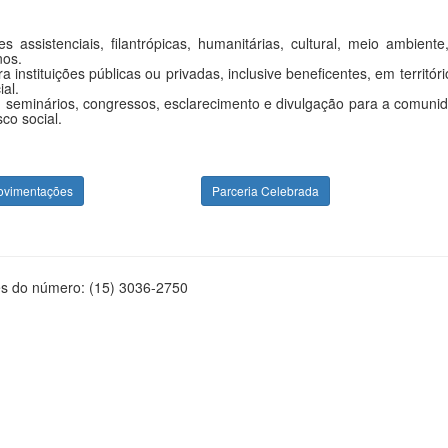
 assistenciais, filantrópicas, humanitárias, cultural, meio ambient
nos.
instituições públicas ou privadas, inclusive beneficentes, em territór
al.
seminários, congressos, esclarecimento e divulgação para a comunidad
co social.
ovimentações
Parceria Celebrada
és do número: (15) 3036-2750