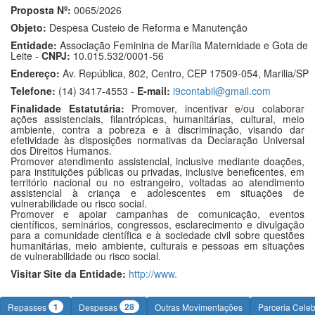
Proposta Nº:
0065/2026
Objeto:
Despesa Custeio de Reforma e Manutenção
Entidade:
Associação Feminina de Marília Maternidade e Gota de
Leite -
CNPJ:
10.015.532/0001-56
Endereço:
Av. República, 802, Centro, CEP 17509-054, Marilia/SP
Telefone:
(14) 3417-4553 -
E-mail:
i9contabil@gmail.com
Finalidade Estatutária:
Promover, incentivar e/ou colaborar
ações assistenciais, filantrópicas, humanitárias, cultural, meio
ambiente, contra a pobreza e à discriminação, visando dar
efetividade às disposições normativas da Declaração Universal
dos Direitos Humanos.
Promover atendimento assistencial, inclusive mediante doações,
para instituições públicas ou privadas, inclusive beneficentes, em
território nacional ou no estrangeiro, voltadas ao atendimento
assistencial à criança e adolescentes em situações de
vulnerabilidade ou risco social.
Promover e apoiar campanhas de comunicação, eventos
científicos, seminários, congressos, esclarecimento e divulgação
para a comunidade científica e à sociedade civil sobre questões
humanitárias, meio ambiente, culturais e pessoas em situações
de vulnerabilidade ou risco social.
Visitar Site da Entidade:
http://www.
1
28
Repasses
Despesas
Outras Movimentações
Parceria Cele