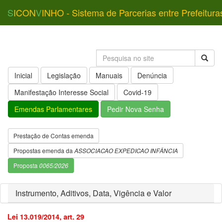
S
ICON
V
INHO - Sistema de Parcerias entre Prefeitura
Inicial
Legislação
Manuais
Denúncia
Manifestação Interesse Social
Covid-19
Emendas Parlamentares
Pedir Nova Senha
Prestação de Contas emenda
Propostas emenda da
ASSOCIACAO EXPEDICAO INFÂNCIA
Proposta
0065/2026
Instrumento, Aditivos, Data, Vigência e Valor
Lei 13.019/2014, art. 29